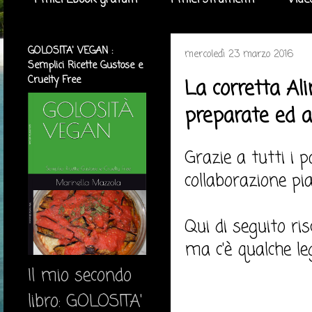
I miei Ebook gratuiti
I miei strumenti
Vide
GOLOSITA' VEGAN :
mercoledì 23 marzo 2016
Semplici Ricette Gustose e
Cruelty Free
La corretta Ali
preparate ed a
Grazie a tutti i 
collaborazione pi
Qui di seguito ri
ma c'è qualche leg
Il mio secondo
libro: GOLOSITA'