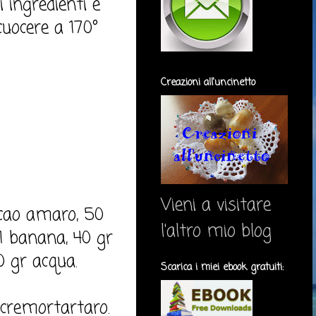
i ingredienti e
 cuocere a 170°
Creazioni all'uncinetto
Vieni a visitare
acao amaro, 50
l'altro mio blog
 1 banana, 40 gr
0 gr acqua.
Scarica i miei ebook gratuiti:
e cremortartaro.