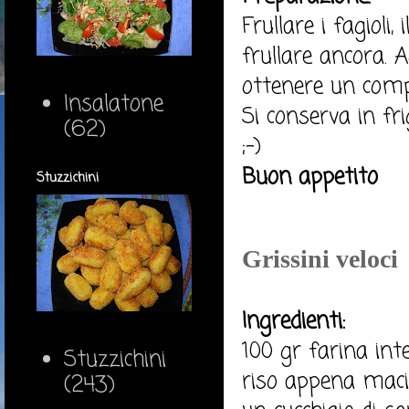
Frullare i fagioli
frullare ancora. 
ottenere un com
Insalatone
Si conserva in fri
(62)
;-)
Buon appetito
Stuzzichini
Grissini veloci
Ingredienti:
100 gr farina int
Stuzzichini
riso appena macin
(243)