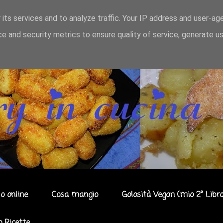
 its services and to analyze traffic. Your IP address and user-ag
e and security metrics to ensure quality of service, generate u
o online
Cosa mangio
Golosità Vegan (mio 2° Libro