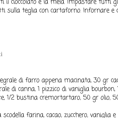
ti il cioccolato e la mela. Impastare tutti gl
otti sulla teglia con cartaforno. Infornare e
ti
tegrale di farro appena macinata, 30 gr c
ale di canna, 1 pizzico di vaniglia bourbon,
te, 1/2 bustina cremortartaro, 50 gr olio, 5
 scodella farina, cacao, zucchero, vaniglia 