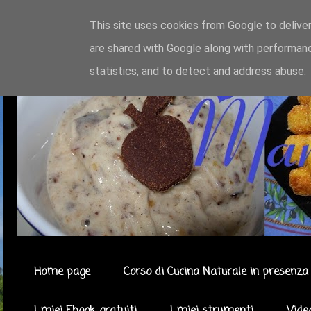
This site uses cookies from Google to deliver
are shared with Google along with performanc
statistics, and to detect and address abuse.
Home page
Corso di Cucina Naturale in presenza 