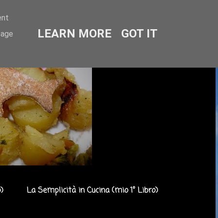
ent
LEARN MORE
GOT IT
sage
)
La Semplicità in Cucina (mio 1° Libro)