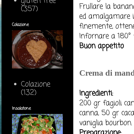
gluten free
Frullare la banana
(357)
ed amalgamare in
finemente, ottener
Colazione
Infornare a 180° 
Buon appetito
Crema di mando
Colazione
(132)
Ingredienti:
200 gr fagioli can
Insalatone
canna, 50 gr caca
vaniglia bourbon.
Preparazione: