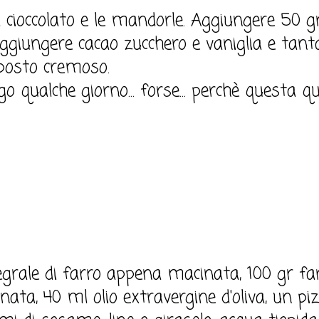
, il cioccolato e le mandorle. Aggiungere 50 g
Aggiungere cacao zucchero e vaniglia e tan
posto cremoso.
go qualche giorno... forse... perchè questa qu
egrale di farro appena macinata, 100 gr far
ata, 40 ml olio extravergine d'oliva, un piz