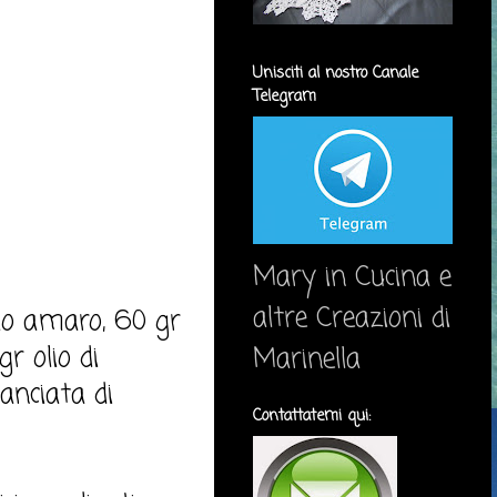
Unisciti al nostro Canale
Telegram
Mary in Cucina e
altre Creazioni di
ao amaro, 60 gr
r olio di
Marinella
manciata di
Contattatemi qui: