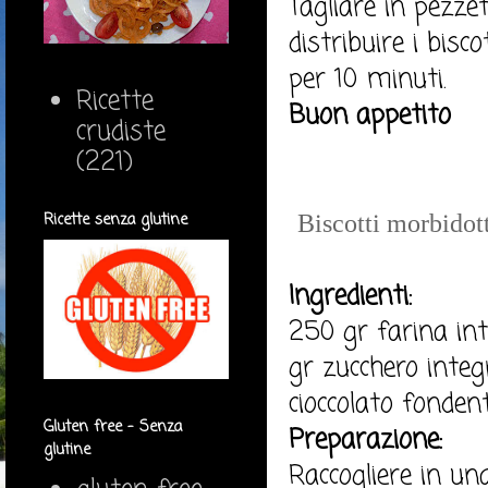
Tagliare in pezzet
distribuire i bisc
per 10 minuti.
Ricette
Buon appetito
crudiste
(221)
Ricette senza glutine
Biscotti morbidot
Ingredienti:
250 gr farina in
gr zucchero integr
cioccolato fonden
Gluten free - Senza
Preparazione:
glutine
Raccogliere in una