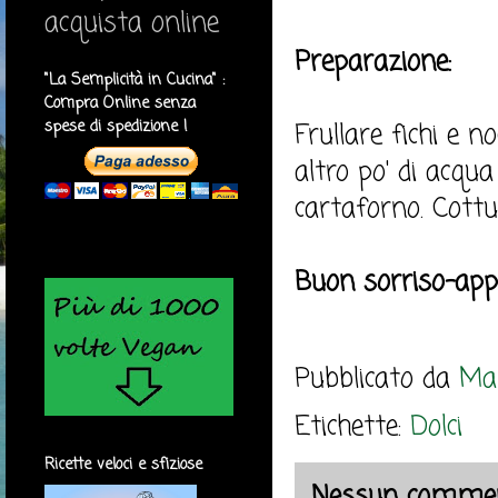
acquista online
Preparazione:
"La Semplicità in Cucina" :
Compra Online senza
spese di spedizione !
Frullare fichi e n
altro po' di acqu
cartaforno. Cottu
Buon sorriso-appe
Pubblicato da
Mar
Etichette:
Dolci
Ricette veloci e sfiziose
Nessun commen