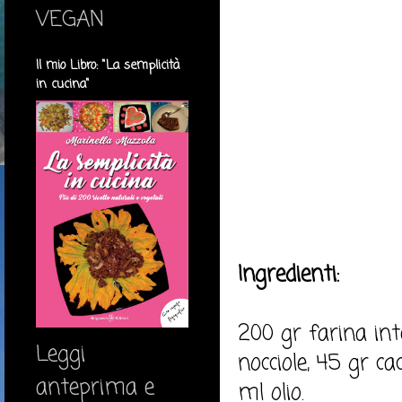
VEGAN
Il mio Libro: "La semplicità
in cucina"
Ingredienti:
200 gr farina int
Leggi
nocciole, 45 gr c
anteprima e
ml olio.