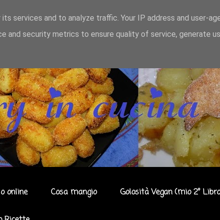
 its services and to analyze traffic. Your IP address and user-ag
e and security metrics to ensure quality of service, generate u
o online
Cosa mangio
Golosità Vegan (mio 2° Libro