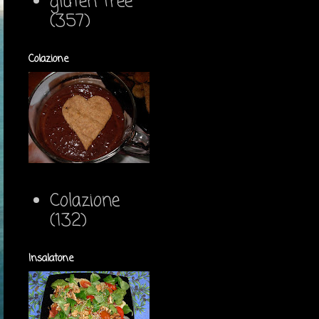
gluten free
(357)
Colazione
Colazione
(132)
Insalatone