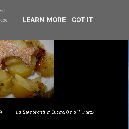
ent
LEARN MORE
GOT IT
sage
)
La Semplicità in Cucina (mio 1° Libro)