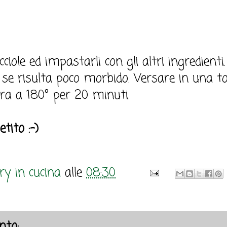
occiole ed impastarli con gli altri ingredien
a se risulta poco morbido. Versare in una t
ra a 180° per 20 minuti.
tito :-)
y in cucina
alle
08:30
to: