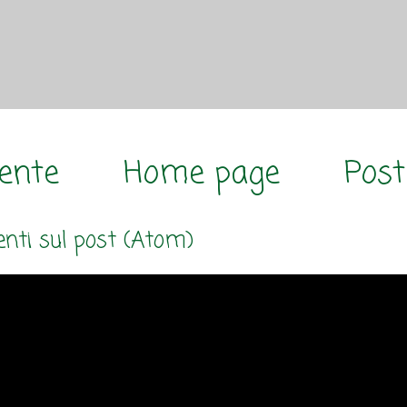
cente
Home page
Post
ti sul post (Atom)