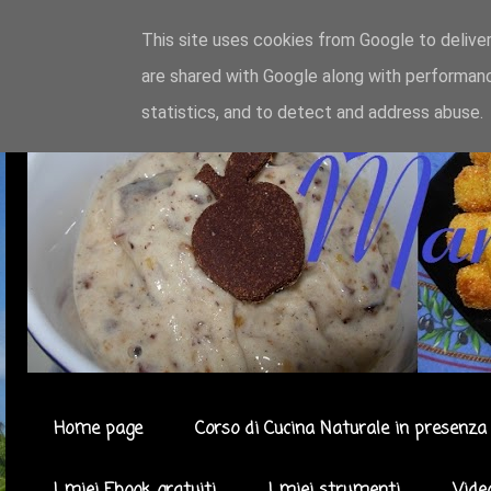
This site uses cookies from Google to deliver
are shared with Google along with performanc
statistics, and to detect and address abuse.
Home page
Corso di Cucina Naturale in presenza 