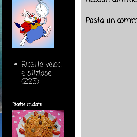
Posta un comm
Ricette veloci
e sfiziose
(223)
Ricette crudiste