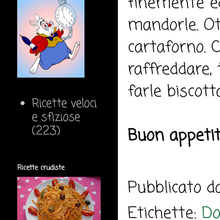
finemente ed
mandorle. Ot
cartaforno. 
raffreddare, 
farle biscott
Ricette veloci
e sfiziose
(223)
Buon appeti
Ricette crudiste
Pubblicato 
Etichette:
Do