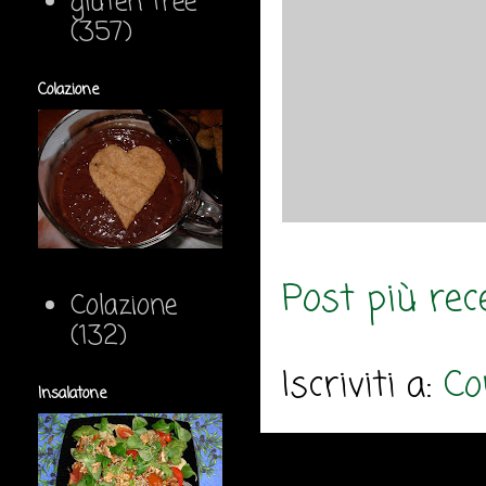
gluten free
(357)
Colazione
Post più rec
Colazione
(132)
Iscriviti a:
Co
Insalatone