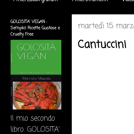
I miei Ebook gratuiti
I miei strumenti
Video
GOLOSITA' VEGAN :
martedì 15 marz
Semplici Ricette Gustose e
Cruelty Free
Cantuccini
Il mio secondo
libro: GOLOSITA'