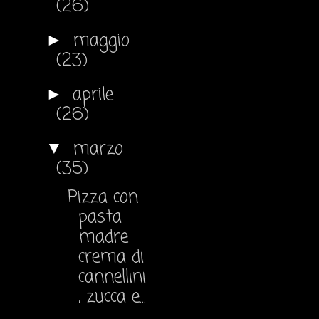
(26)
maggio
►
(23)
aprile
►
(26)
marzo
▼
(35)
Pizza con
pasta
madre
crema di
cannellini
, zucca e...