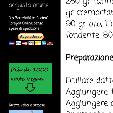
280 gr farin
acquista online
gr cremortar
"La Semplicità in Cucina" :
90 gr olio, 1
Compra Online senza
spese di spedizione !
fondente, 80
Preparazione
Frullare datt
Aggiungere t
Aggiungere al
Ricette veloci e sfiziose