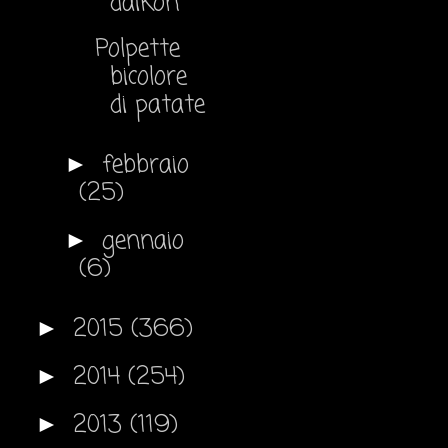
daikon
Polpette
bicolore
di patate
febbraio
►
(25)
gennaio
►
(6)
2015
(366)
►
2014
(254)
►
2013
(119)
►