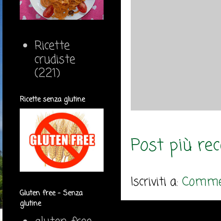
Ricette
crudiste
(221)
Ricette senza glutine
Post più re
Iscriviti a:
Commen
Gluten free - Senza
glutine