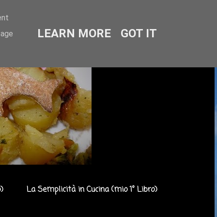
ent
LEARN MORE
GOT IT
sage
)
La Semplicità in Cucina (mio 1° Libro)