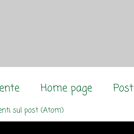
cente
Home page
Post
ti sul post (Atom)