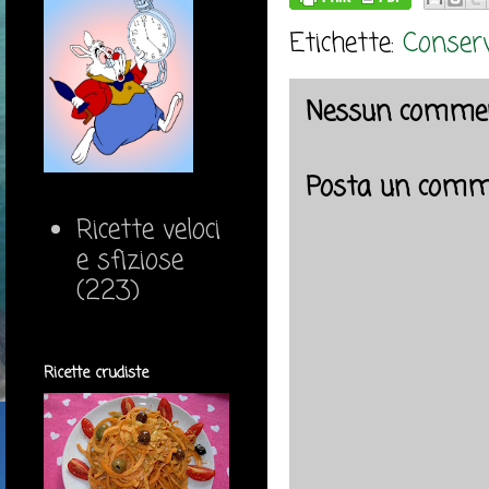
Etichette:
Conserv
Nessun commen
Posta un comm
Ricette veloci
e sfiziose
(223)
Ricette crudiste