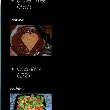
gluten free
(357)
Colazione
Colazione
(132)
Insalatone