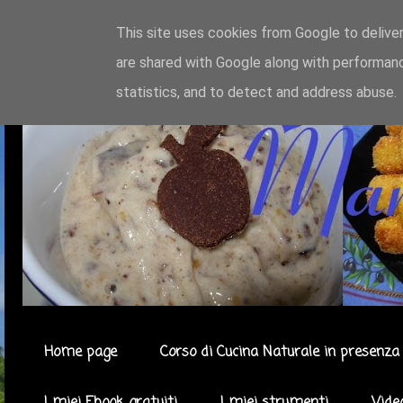
This site uses cookies from Google to deliver
are shared with Google along with performanc
statistics, and to detect and address abuse.
Home page
Corso di Cucina Naturale in presenza 