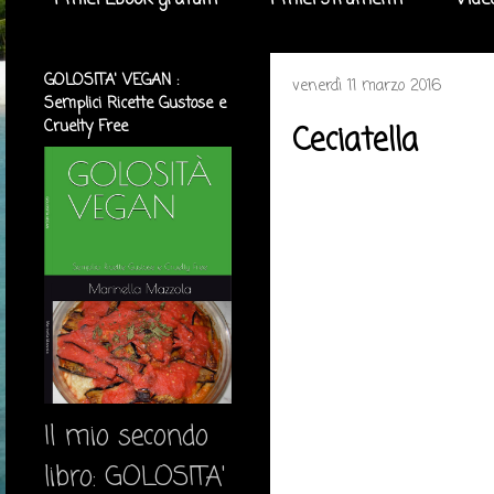
I miei Ebook gratuiti
I miei strumenti
Vide
GOLOSITA' VEGAN :
venerdì 11 marzo 2016
Semplici Ricette Gustose e
Cruelty Free
Ceciatella
Il mio secondo
libro: GOLOSITA'