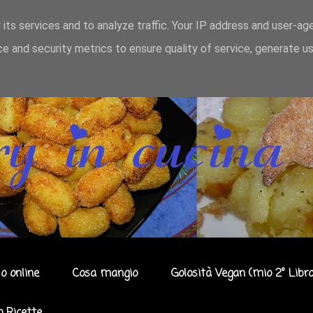
 its services and to analyze traffic. Your IP address and user-ag
e and security metrics to ensure quality of service, generate u
o online
Cosa mangio
Golosità Vegan (mio 2° Libro