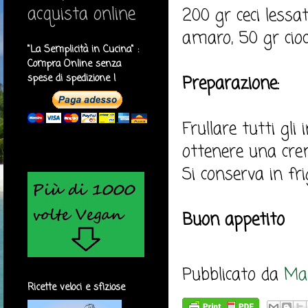
acquista online
200 gr ceci lessat
amaro, 50 gr cioc
"La Semplicità in Cucina" :
Compra Online senza
spese di spedizione !
Preparazione:
Frullare tutti gl
ottenere una cr
Si conserva in fri
Buon appetito
Pubblicato da
Mar
Ricette veloci e sfiziose