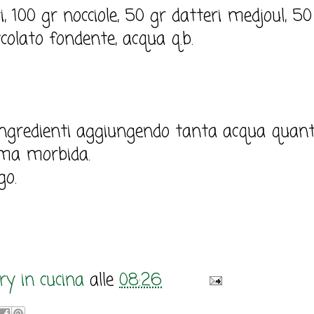
i, 100 gr nocciole, 50 gr datteri medjoul, 5
colato fondente, acqua q.b.
i ingredienti aggiungendo tanta acqua quan
ema morbida.
go.
y in cucina
alle
08:26