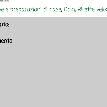
e e preparazioni di base
,
Dolci
,
Ricette velo
to:
ento