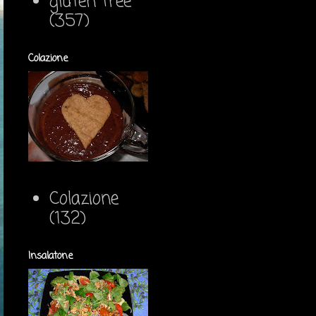
gluten free
(357)
Colazione
Colazione
(132)
Insalatone