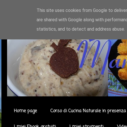
This site uses cookies from Google to deliver
are shared with Google along with performanc
statistics, and to detect and address abuse.
Home page
Corso di Cucina Naturale in presenza 