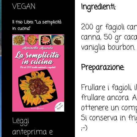
VEGAN
Ingredienti:
Il mio Libro: "La semplicità
200 gr fagioli can
in cucina"
canna, 50 gr caca
vaniglia bourbon.
Preparazione:
Frullare i fagioli
frullare ancora. 
ottenere un com
Si conserva in fri
Leggi
;-)
anteprima e