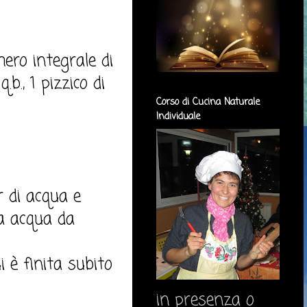
hero integrale di
b., 1 pizzico di
Corso di Cucina Naturale
Individuale
r di acqua e
ta acqua da
i è finita subito
in presenza o