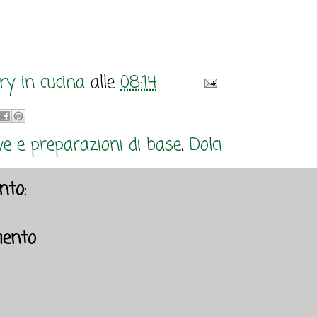
y in cucina
alle
08:14
e e preparazioni di base
,
Dolci
to:
ento