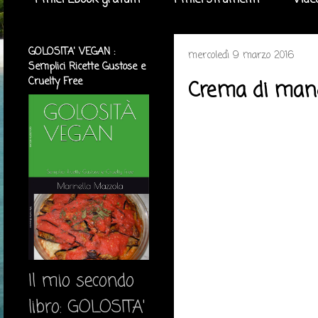
I miei Ebook gratuiti
I miei strumenti
Vide
GOLOSITA' VEGAN :
mercoledì 9 marzo 2016
Semplici Ricette Gustose e
Cruelty Free
Crema di mando
Il mio secondo
libro: GOLOSITA'