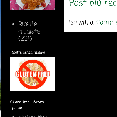
Post più re
Iscriviti a:
Commen
Ricette
crudiste
(221)
Ricette senza glutine
Gluten free - Senza
glutine