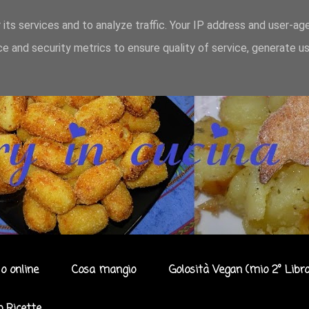
 its services and to analyze traffic. Your IP address and user-ag
e and security metrics to ensure quality of service, generate u
o online
Cosa mangio
Golosità Vegan (mio 2° Libro