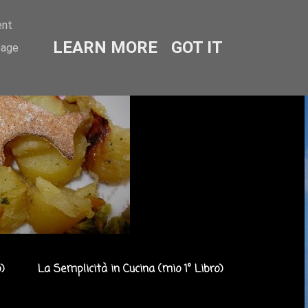
ent
LEARN MORE
GOT IT
sage
)
La Semplicità in Cucina (mio 1° Libro)