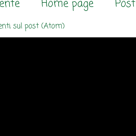
cente
Home page
Post
ti sul post (Atom)