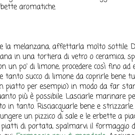
rbette aromatiche.
e la melanzana, affettarla molto sottile. Di
ana in una tortiera di vetro o ceramica, sp
con un po' di limone, procedere così fino a
are tanto succo di limone da coprirle bene t
n piatto per esempio) in modo da far sta
uanto più è possibile. Lasciarle marinare pe
to in tanto. Risciacquarle bene e strizzarle. 
ngere un pizzico di sale e le erbette a piac
piatti di portata, spalmarvi il formaggio 