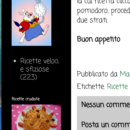
la cui ricetta clicc
pomodoro, proced
due strati.
Buon appetito
Ricette veloci
e sfiziose
Pubblicato da
Mar
(223)
Etichette:
Ricette
Ricette crudiste
Nessun commen
Posta un comm