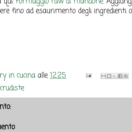
a qui:
Formaggio raw di mandorle
. Aggiung
ere fino ad esaurimento degli ingredienti
y in cucina
alle
12:25
 crudiste
to:
ento