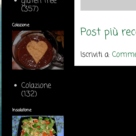
gluten free
(357)
Colazione
Post più re
Iscriviti a:
Commen
Colazione
(132)
Insalatone