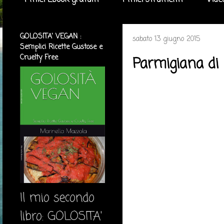
I miei Ebook gratuiti
I miei strumenti
Vide
GOLOSITA' VEGAN :
sabato 13 giugno 2015
Semplici Ricette Gustose e
Cruelty Free
Parmigiana d
Il mio secondo
libro: GOLOSITA'