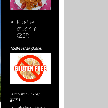
Ricette
crudiste
(221)
Ricette senza glutine
Gluten free - Senza
glutine