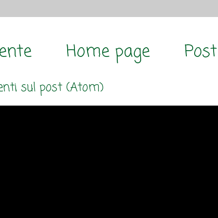
cente
Home page
Post
ti sul post (Atom)