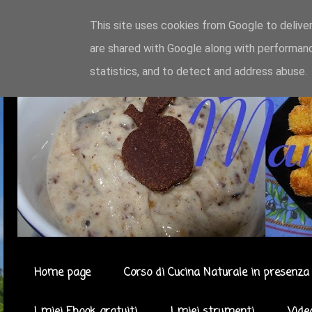
This site uses cookies from Google to deliver
are shared with Google along with performanc
statistics, and to detect and address abuse.
Home page
Corso di Cucina Naturale in presenza 