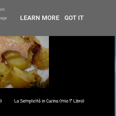
ent
LEARN MORE
GOT IT
sage
)
La Semplicità in Cucina (mio 1° Libro)