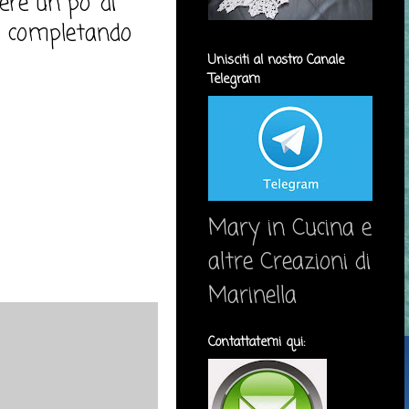
ere un po' di
 o completando
Unisciti al nostro Canale
Telegram
Mary in Cucina e
altre Creazioni di
Marinella
Contattatemi qui: