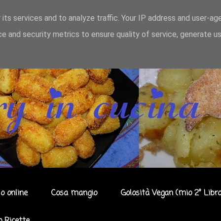
 its services and to analyze traffic. Your IP address and user-ag
e and security metrics to ensure quality of service, generate u
o online
Cosa mangio
Golosità Vegan (mio 2° Libro