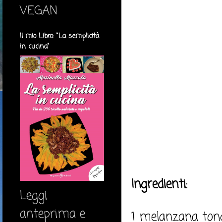
VEGAN
Il mio Libro: "La semplicità
in cucina"
Ingredienti:
Leggi
anteprima e
1 melanzana tond