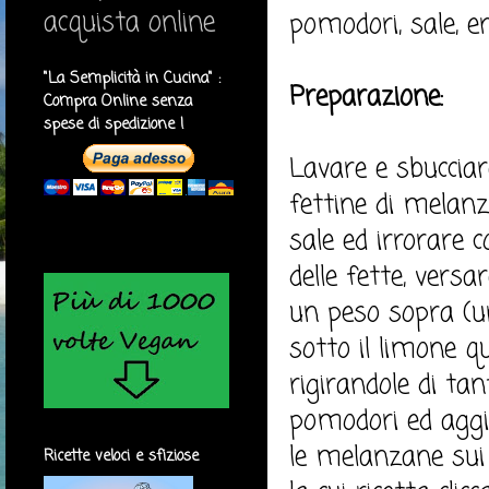
acquista online
pomodori, sale, e
"La Semplicità in Cucina" :
Preparazione:
Compra Online senza
spese di spedizione !
Lavare e sbucciar
fettine di melanz
sale ed irrorare 
delle fette, vers
un peso sopra (u
sotto il limone q
rigirandole di tan
pomodori ed aggiu
le melanzane sui 
Ricette veloci e sfiziose