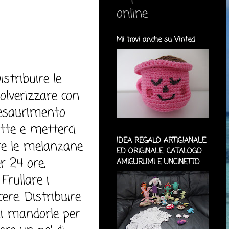
online
Mi trovi anche su Vinted
stribuire le
olverizzare con
d esaurimento
utte e metterci
IDEA REGALO ARTIGIANALE
re le melanzane
ED ORIGINALE: CATALOGO
r 24 ore,
AMIGURUMI E UNCINETTO
Frullare i
ere. Distribuire
di mandorle per