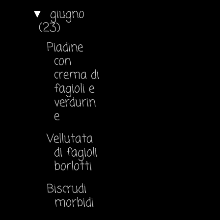
giugno
▼
(23)
Piadine
con
crema di
fagioli e
verdurin
e
Vellutata
di fagioli
borlotti
Biscrudi
morbidi