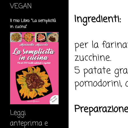
VEGAN
Ingredienti:
Il mio Libro: "La semplicità
in cucina"
per la farina
zucchine.
5 patate gran
pomodorini, ol
Preparazione
Leggi
anteprima e