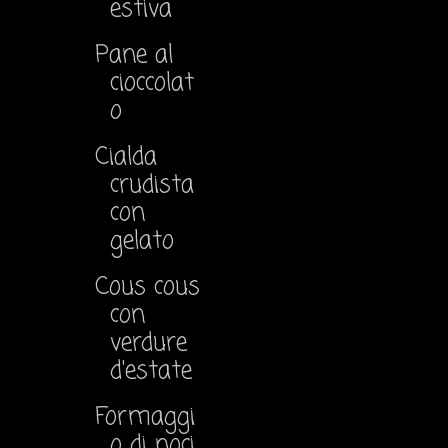
estiva
Pane al
cioccolat
o
Cialda
crudista
con
gelato
Cous cous
con
verdure
d'estate
Formaggi
o di noci