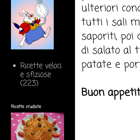
ulteriori co
tutti i sali
saporiti, poi
di salato al 
patate e por
Ricette veloci
e sfiziose
(223)
Buon appeti
Ricette crudiste