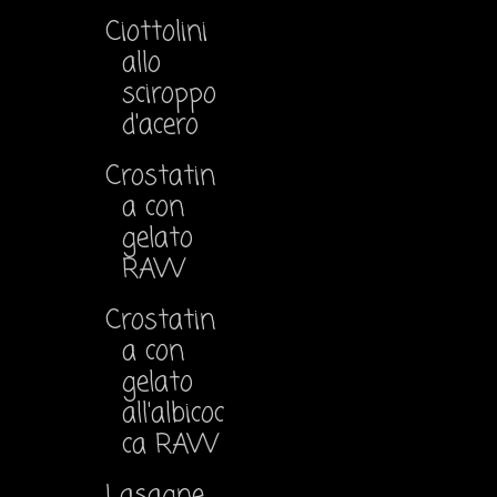
Ciottolini
allo
sciroppo
d'acero
Crostatin
a con
gelato
RAW
Crostatin
a con
gelato
all'albicoc
ca RAW
Lasagne