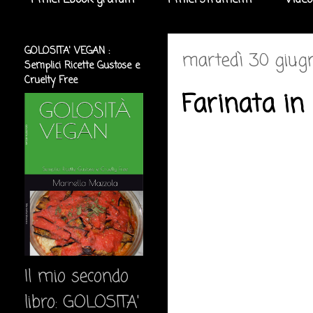
I miei Ebook gratuiti
I miei strumenti
Video
GOLOSITA' VEGAN :
martedì 30 giug
Semplici Ricette Gustose e
Cruelty Free
Farinata in
Il mio secondo
libro: GOLOSITA'