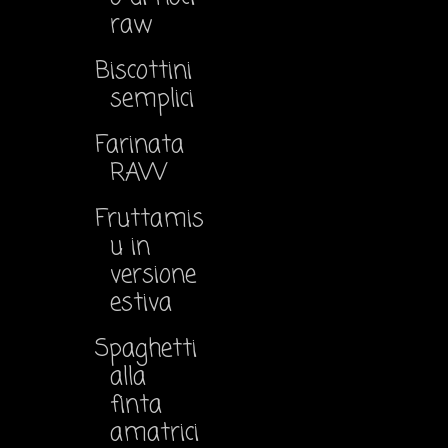
raw
Biscottini
semplici
Farinata
RAW
Fruttamis
u in
versione
estiva
Spaghetti
alla
finta
amatrici