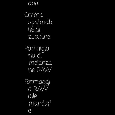
ana
Crema
spalmab
ile di
zucchine
Parmigia
na di
melanza
ne RAW
Formaggi
o RAW
alle
mandorl
e