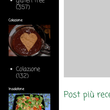
gluten free
(357)
Colazione
Colazione
(132)
Insalatone
Post più rec