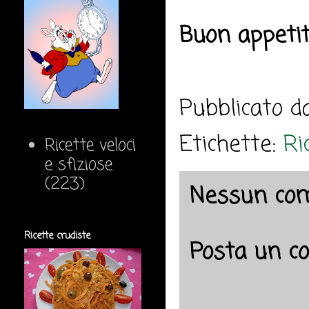
Buon appeti
Pubblicato 
Etichette:
Ri
Ricette veloci
e sfiziose
(223)
Nessun co
Ricette crudiste
Posta un 