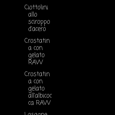
Ciottolini
allo
sciroppo
d'acero
Crostatin
a con
gelato
RAW
Crostatin
a con
gelato
all'albicoc
ca RAW
Lasagne