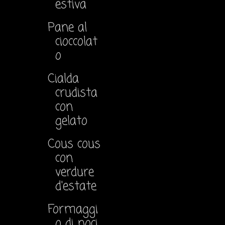
estiva
Pane al
cioccolat
o
Cialda
crudista
con
gelato
Cous cous
con
verdure
d'estate
Formaggi
o di noci