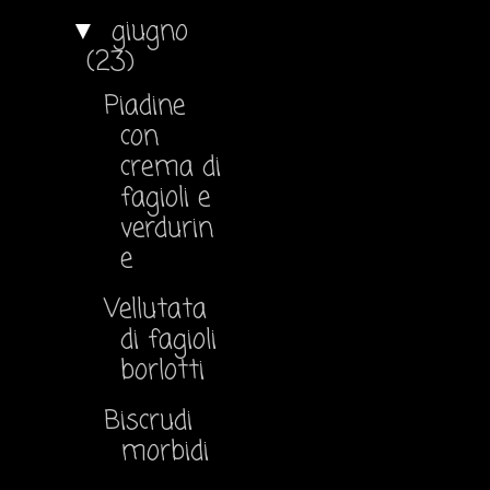
giugno
▼
(23)
Piadine
con
crema di
fagioli e
verdurin
e
Vellutata
di fagioli
borlotti
Biscrudi
morbidi