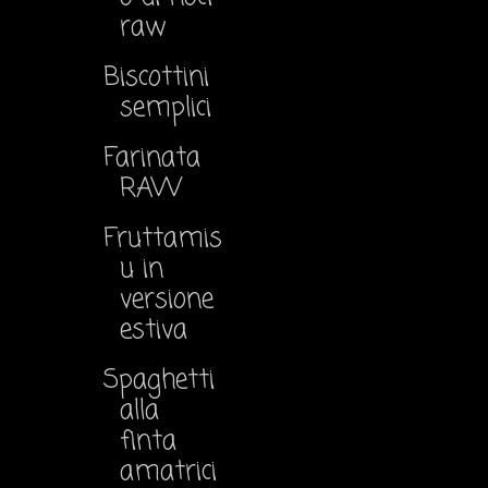
raw
Biscottini
semplici
Farinata
RAW
Fruttamis
u in
versione
estiva
Spaghetti
alla
finta
amatrici