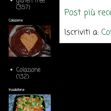
gluten free
(357)
Post più rec
Colazione
Iscriviti a:
Co
Colazione
(132)
Insalatone