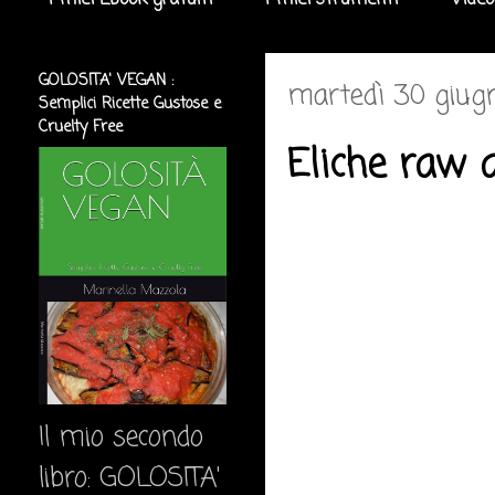
I miei Ebook gratuiti
I miei strumenti
Video
GOLOSITA' VEGAN :
martedì 30 giug
Semplici Ricette Gustose e
Cruelty Free
Eliche raw 
Il mio secondo
libro: GOLOSITA'