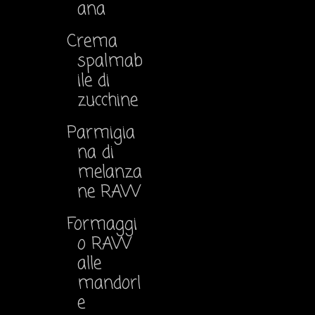
ana
Crema
spalmab
ile di
zucchine
Parmigia
na di
melanza
ne RAW
Formaggi
o RAW
alle
mandorl
e