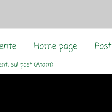
cente
Home page
Post
ti sul post (Atom)