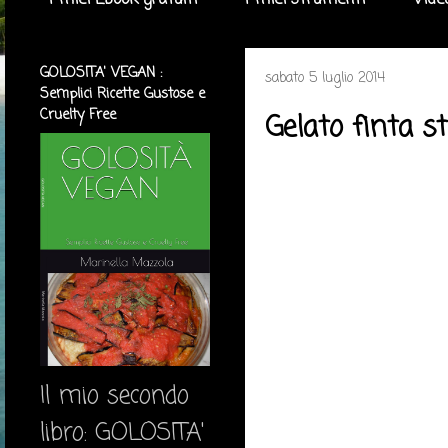
I miei Ebook gratuiti
I miei strumenti
Vide
GOLOSITA' VEGAN :
sabato 5 luglio 2014
Semplici Ricette Gustose e
Cruelty Free
Gelato finta st
Il mio secondo
libro: GOLOSITA'