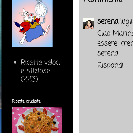
serena
lugl
Ciao Marine
essere cre
serena
Ricette veloci
Rispondi
e sfiziose
(223)
Ricette crudiste