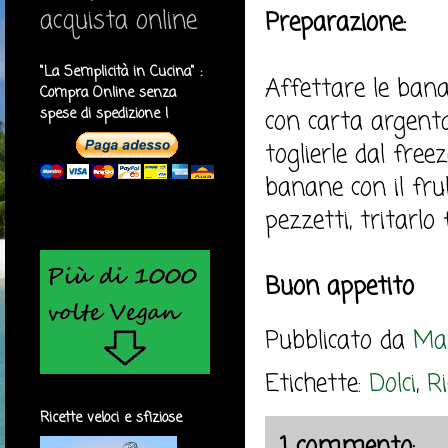
acquista online
Preparazione:
"La Semplicità in Cucina" :
Affettare le bana
Compra Online senza
spese di spedizione !
con carta argenta
toglierle dal free
banane con il fru
pezzetti, tritarlo
Buon appetito
Pubblicato da
Mar
Etichette:
Dolci
,
Ri
Ricette veloci e sfiziose
1 commento: