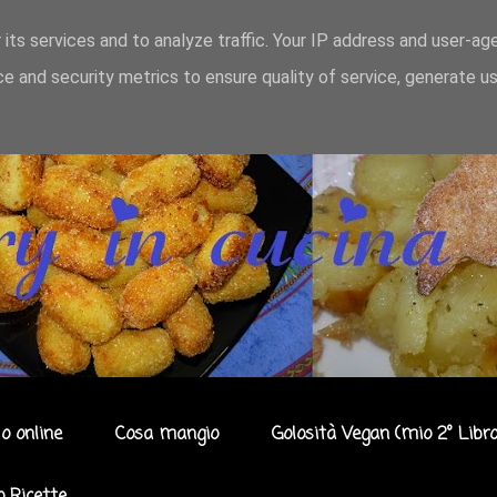
 its services and to analyze traffic. Your IP address and user-ag
e and security metrics to ensure quality of service, generate u
o online
Cosa mangio
Golosità Vegan (mio 2° Libro