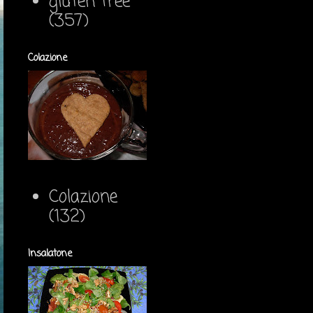
gluten free
(357)
Colazione
Colazione
(132)
Insalatone