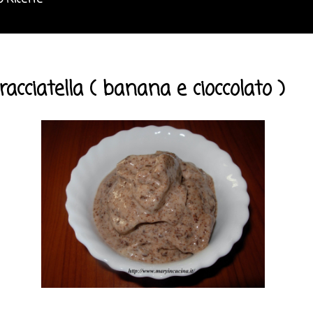
o Ricette
racciatella ( banana e cioccolato )