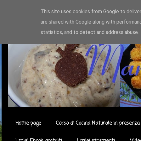
This site uses cookies from Google to deliver
are shared with Google along with performanc
statistics, and to detect and address abuse.
Home page
Corso di Cucina Naturale in presenza 