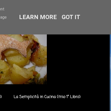
ent
LEARN MORE
GOT IT
sage
)
La Semplicità in Cucina (mio 1° Libro)