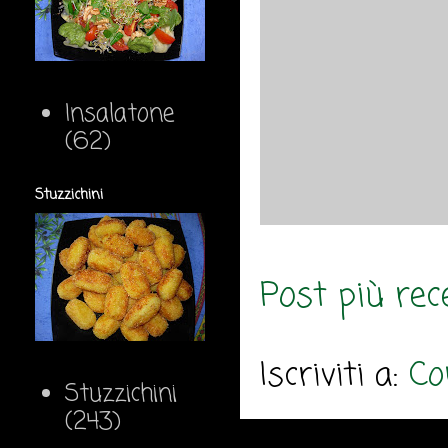
Insalatone
(62)
Stuzzichini
Post più rec
Iscriviti a:
Co
Stuzzichini
(243)