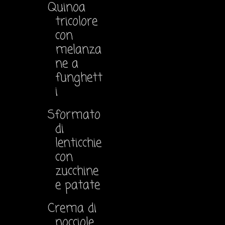
Quinoa
tricolore
con
melanza
ne a
funghett
i
Sformato
di
lenticchie
con
zucchine
e patate
Crema di
nocciole