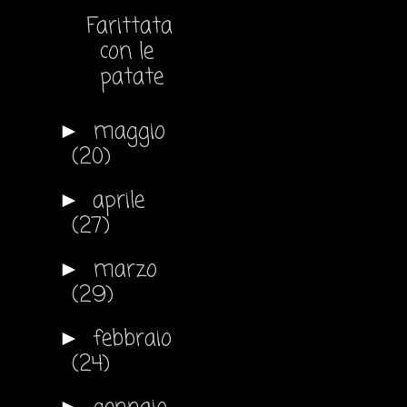
Farittata
con le
patate
maggio
►
(20)
aprile
►
(27)
marzo
►
(29)
febbraio
►
(24)
►