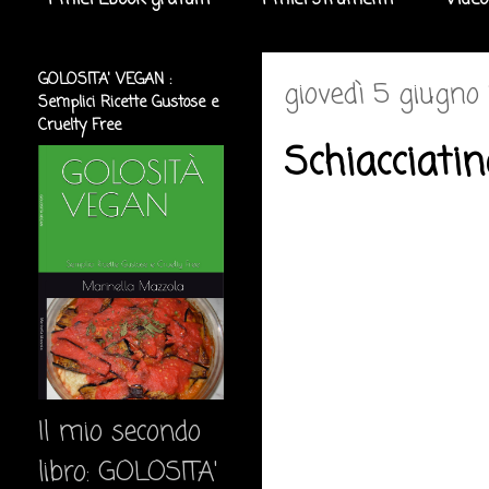
I miei Ebook gratuiti
I miei strumenti
Video
GOLOSITA' VEGAN :
giovedì 5 giugno
Semplici Ricette Gustose e
Cruelty Free
Schiacciatin
Il mio secondo
libro: GOLOSITA'