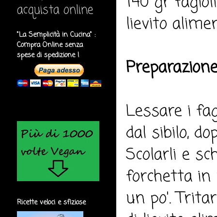
140 gr fagioli
acquista online
lievito alime
"La Semplicità in Cucina" :
Compra Online senza
spese di spedizione !
Preparazione
Lessare i fa
dal sibilo, d
Scolarli e s
forchetta in 
un po'. Trit
Ricette veloci e sfiziose