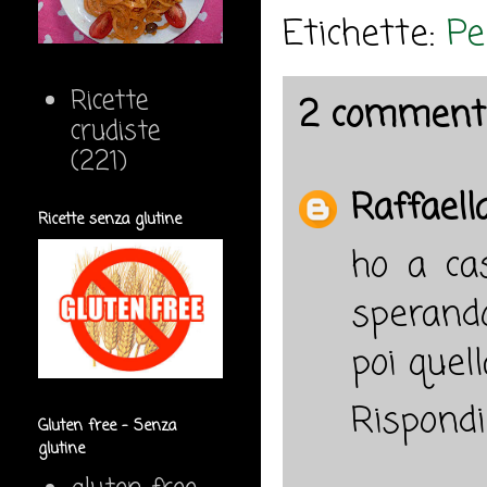
Etichette:
Pe
Ricette
2 commenti
crudiste
(221)
Raffaell
Ricette senza glutine
ho a cas
sperando
poi quell
Rispondi
Gluten free - Senza
glutine