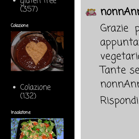
gluten free
(357)
nonnAn
Grazie 
Colazione
appuntat
vegetari
Tante se
nonnAn
Colazione
(132)
Rispondi
Insalatone