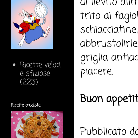
di lievito ali
trito ai fagi
schiacciatin
abbrustolirl
griglia antia
Ricette veloci
piacere.
e sfiziose
(223)
Buon appeti
Ricette crudiste
Pubblicato 