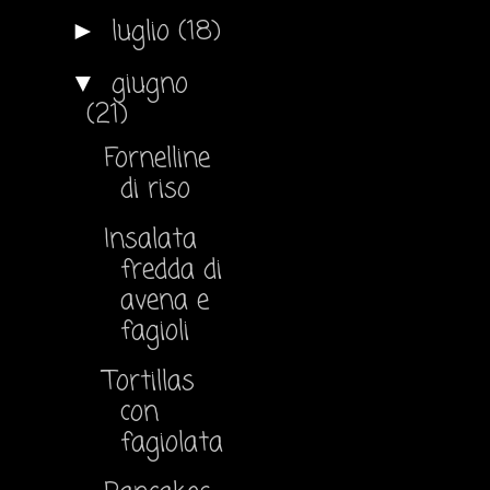
luglio
(18)
►
giugno
▼
(21)
Fornelline
di riso
Insalata
fredda di
avena e
fagioli
Tortillas
con
fagiolata