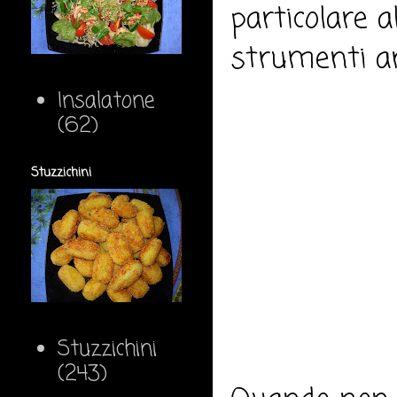
particolare a
strumenti anc
Insalatone
(62)
Stuzzichini
Stuzzichini
(243)