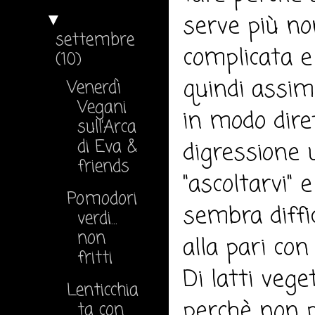
serve più no
▼
settembre
complicata 
(10)
quindi assim
Venerdì
Vegani
in modo dir
sull’Arca
di Eva &
digressione 
friends
"ascoltarvi" 
Pomodori
sembra diffi
verdi...
non
alla pari con
fritti
Di latti veg
Lenticchia
perchè non p
ta con