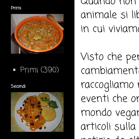
Quando non ci
Primi
animale si l
in cui viviam
Visto che pe
cambiament
Primi
(390)
raccogliamo 
Secondi
eventi che o
mondo vegan
articoli sull