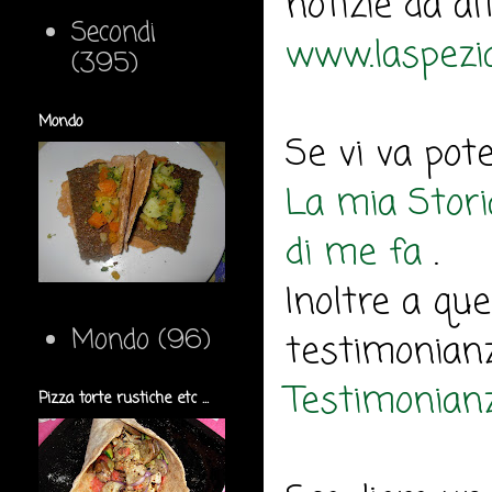
notizie da al
Secondi
www.laspezia
(395)
Mondo
Se vi va pote
La mia Stori
di me fa
.
Inoltre a que
Mondo
(96)
testimonianz
Testimonian
Pizza torte rustiche etc ...