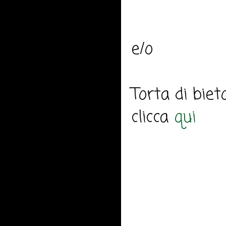
e/o
Torta di bie
clicca
qui