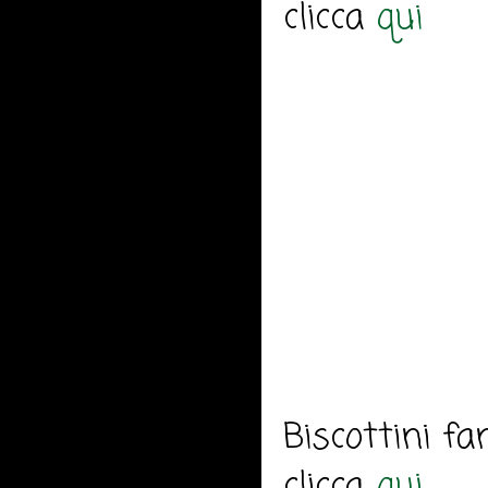
clicca
qui
Biscottini far
clicca
qui