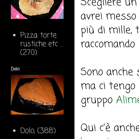
Scegliere un
avrei messo 
più di mille,
Pizza torte
raccomando sc
rustiche etc ...
(270)
Sono anche s
Dolci
ma ci tengo 
gruppo
Alim
Qui c'è anch
Dolci
(388)