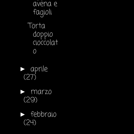
avena e
fagioli
Torta
doppio
cioccolat
o
aprile
►
(27)
marzo
►
(29)
febbraio
►
(24)