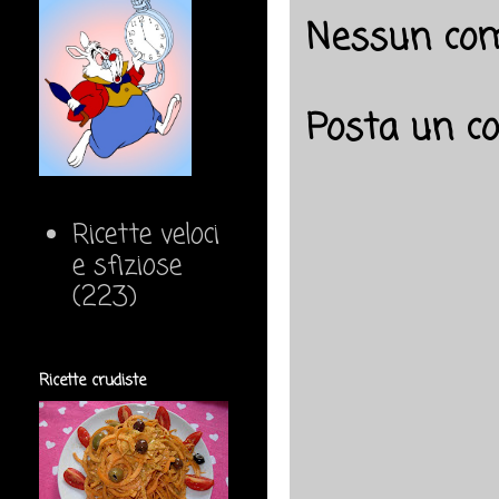
Nessun co
Posta un 
Ricette veloci
e sfiziose
(223)
Ricette crudiste