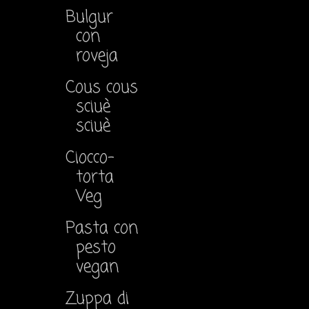
Bulgur
con
roveja
Cous cous
sciuè
sciuè
Ciocco-
torta
Veg
Pasta con
pesto
vegan
Zuppa di