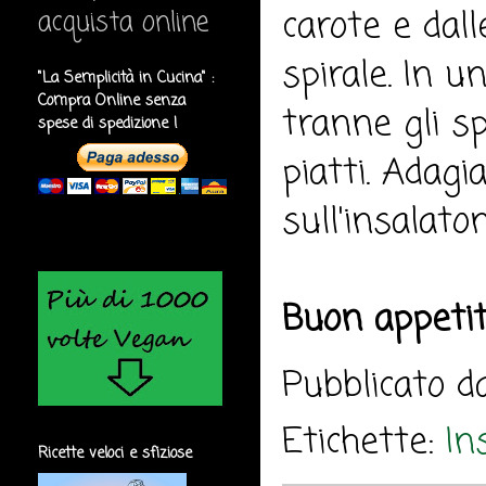
carote e dal
acquista online
spirale. In 
"La Semplicità in Cucina" :
Compra Online senza
tranne gli sp
spese di spedizione !
piatti. Adagi
sull'insalato
Buon appeti
Pubblicato 
Etichette:
In
Ricette veloci e sfiziose