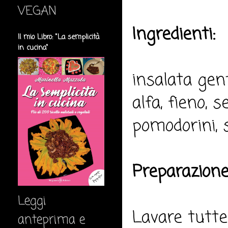
VEGAN
Ingredienti:
Il mio Libro: "La semplicità
in cucina"
insalata gent
alfa, fieno, 
pomodorini, s
Preparazione
Leggi
Lavare tutte 
anteprima e