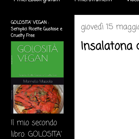
I miei Ebook gratuiti
I miei strumenti
Video
GOLOSITA' VEGAN :
giovedì 15 maggi
Semplici Ricette Gustose e
Cruelty Free
Insalatona 
Il mio secondo
libro: GOLOSITA'