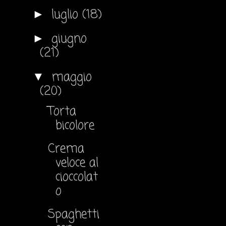
luglio
(18)
►
giugno
►
(21)
maggio
▼
(20)
Torta
bicolore
Crema
veloce al
cioccolat
o
Spaghetti