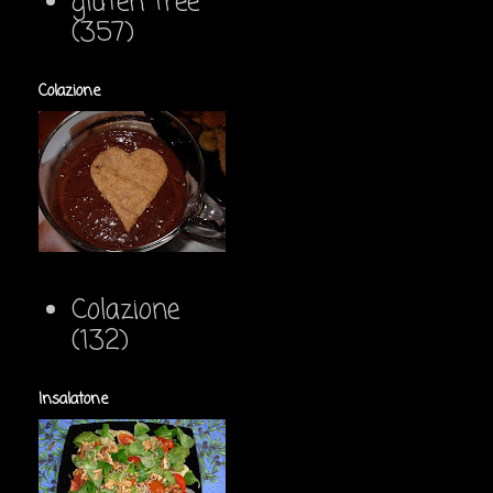
gluten free
(357)
Colazione
Colazione
(132)
Insalatone