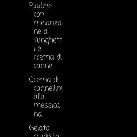
Piadine
con
melanza
ne a
funghett
i e
crema di
canne...
Crema di
cannellini
alla
messica
na
Gelato
crudista