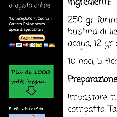
Ingredienti:
acquista online
250 gr farin
"La Semplicità in Cucina" :
Compra Online senza
bustina di li
spese di spedizione !
acqua, 12 gr o
10 noci, 5 fic
Preparazione
Impastare tu
compatto. Tag
Ricette veloci e sfiziose