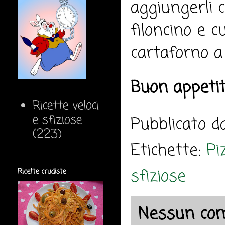
aggiungerli 
filoncino e 
cartaforno a
Buon appeti
Ricette veloci
e sfiziose
Pubblicato 
(223)
Etichette:
Pi
sfiziose
Ricette crudiste
Nessun co