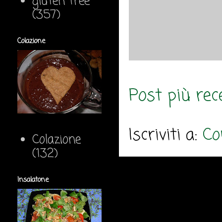
gluten free
(357)
Colazione
Post più rec
Iscriviti a:
Co
Colazione
(132)
Insalatone