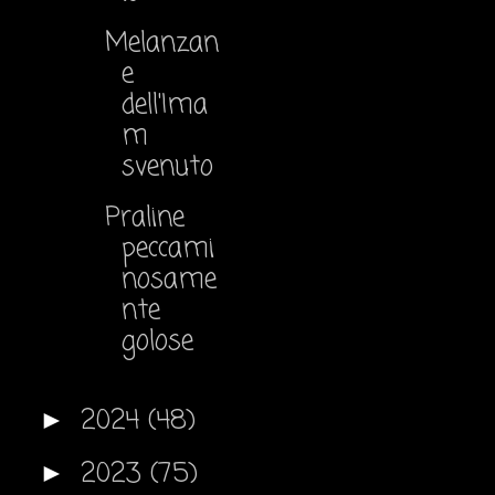
Melanzan
e
dell'Ima
m
svenuto
Praline
peccami
nosame
nte
golose
2024
(48)
►
2023
(75)
►