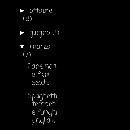
ottobre
►
(8)
giugno
(1)
►
marzo
▼
(7)
Pane noci
e fichi
secchi
Spaghetti
tempeh
e funghi
grigliati