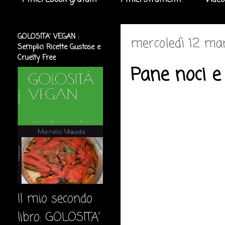
I miei Ebook gratuiti
I miei strumenti
Video
GOLOSITA' VEGAN :
mercoledì 12 ma
Semplici Ricette Gustose e
Cruelty Free
Pane noci e 
Il mio secondo
libro: GOLOSITA'