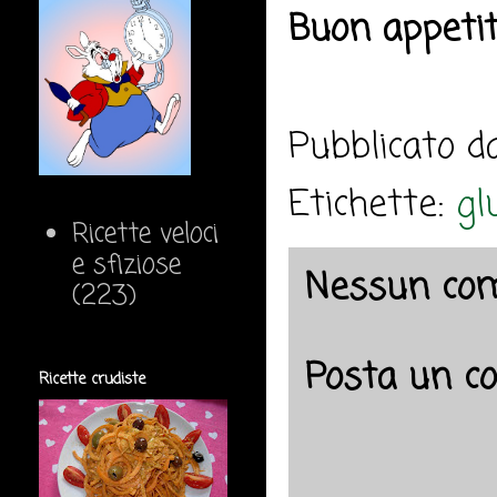
Buon appeti
Pubblicato 
Etichette:
gl
Ricette veloci
e sfiziose
Nessun co
(223)
Posta un 
Ricette crudiste