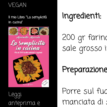
VEGAN
Ingredienti:
Il mio Libro: "La semplicità
in cucina"
200 gr farina
sale grosso i
Preparazione
Porre sul fu
Leggi
manciata di 
anteprima e