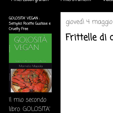
I miei Ebook gratuiti
I miei strumenti
Video
GOLOSITA' VEGAN :
giovedì 4 maggio
Semplici Ricette Gustose e
Cruelty Free
Frittelle di c
Il mio secondo
libro: GOLOSITA'