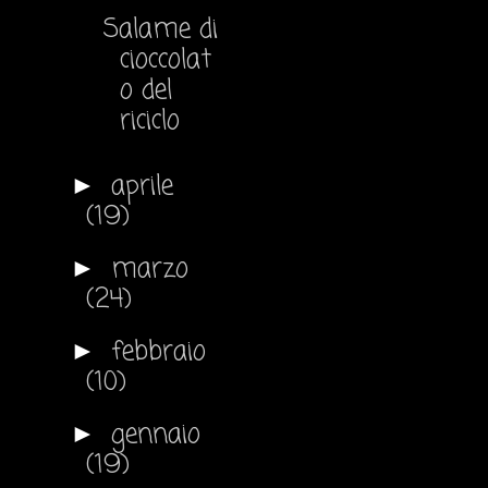
Salame di
cioccolat
o del
riciclo
aprile
►
(19)
marzo
►
(24)
febbraio
►
(10)
gennaio
►
(19)