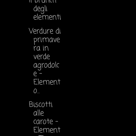
Il brunch
degli
elementi
Verdure di
primave
ra in
verde
agrodolc
e -
Element
o...
Biscotti
alle
carote -
Element