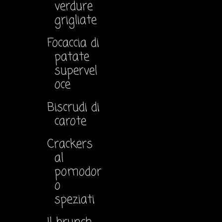
verdure
grigliate
Focaccia di
patate
supervel
oce
Biscrudi di
carote
Crackers
al
pomodor
o
speziati