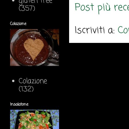
gluten free
Post più rec
(357)
Colazione
Iscriviti a:
Co
Colazione
(132)
Insalatone