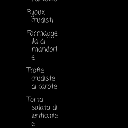
Bijoux
crudisti
Formagge
lla di
mandorl
e
Trofie
crudiste
di carote
Torta
salata di
lenticchie
e