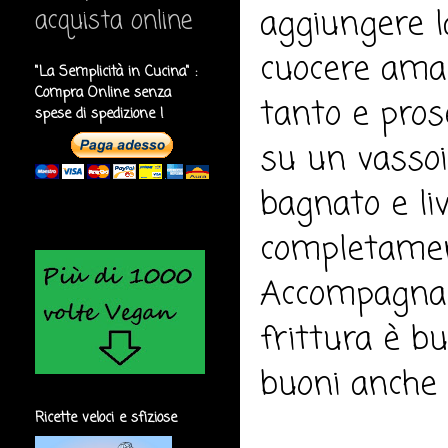
aggiungere l
acquista online
cuocere ama
"La Semplicità in Cucina" :
Compra Online senza
tanto e pros
spese di spedizione !
su un vassoi
bagnato e liv
completament
Accompagnare
frittura è b
buoni anche f
Ricette veloci e sfiziose