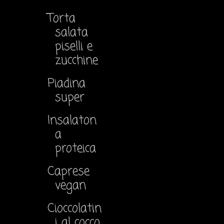
Torta
salata
piselli e
zucchine
Piadina
super
Insalaton
a
proteica
Caprese
vegan
Cioccolatin
i al cocco