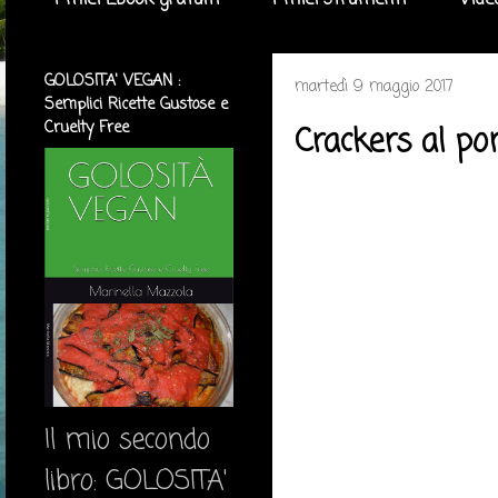
I miei Ebook gratuiti
I miei strumenti
Vide
GOLOSITA' VEGAN :
martedì 9 maggio 2017
Semplici Ricette Gustose e
Cruelty Free
Crackers al po
Il mio secondo
libro: GOLOSITA'