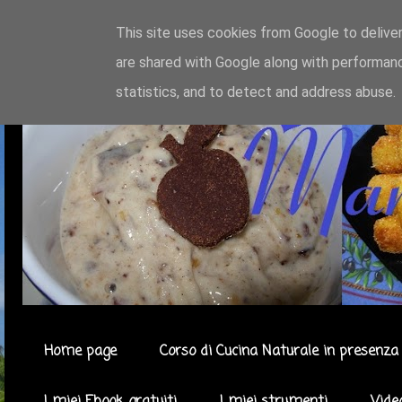
This site uses cookies from Google to deliver
are shared with Google along with performanc
statistics, and to detect and address abuse.
Home page
Corso di Cucina Naturale in presenza 