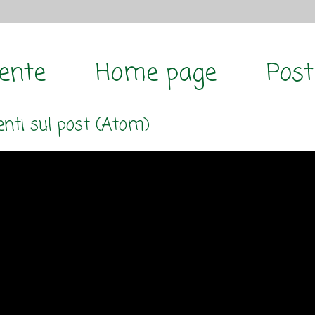
cente
Home page
Post
ti sul post (Atom)