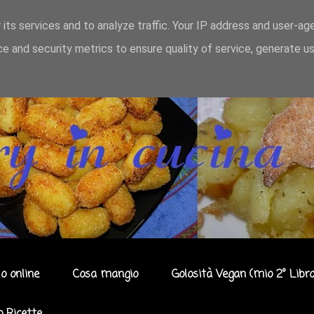
 its services and to analyze traffic. Your IP address and user-ag
e and security metrics to ensure quality of service, generate u
o online
Cosa mangio
Golosità Vegan (mio 2° Libro