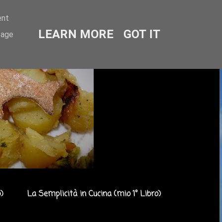
ent
LEARN MORE
GOT IT
sage
)
La Semplicità in Cucina (mio 1° Libro)