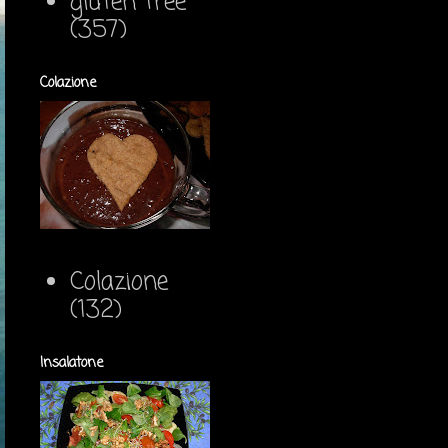
gluten free
(357)
Colazione
Colazione
(132)
Insalatone