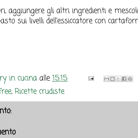
ri, aggiungere gli altri ingredienti e mesco
asto sui livelli dell'essiccatore con cartafor
y in cucina
alle
15:15
free
,
Ricette crudiste
to:
ento