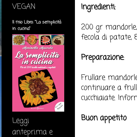
VEGAN
Ingredienti:
Il mio Libro: "La semplicità
200 gr mandorle,
in cucina"
fecola di patate,
Preparazione:
Frullare mandorle
continuare a frul
cucchiaiate. Infor
Buon appetito
Leggi
anteprima e