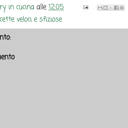
y in cucina
alle
12:05
cette veloci e sfiziose
to:
ento