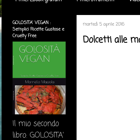
I miei Ebook gratuiti
I miei strumenti
Vide
GOLOSITA' VEGAN :
martedì 5 aprile 2016
Semplici Ricette Gustose e
Cruelty Free
Dolcetti alle 
Il mio secondo
libro: GOLOSITA'