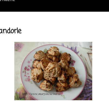
o Ricette
mandorle