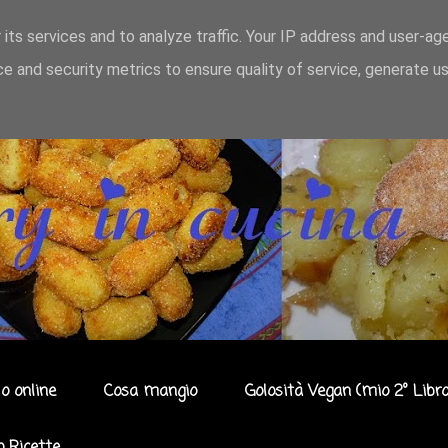
 its services and to analyze traffic. Your IP address and user-ag
e and security metrics to ensure quality of service, generate u
o online
Cosa mangio
Golosità Vegan (mio 2° Libro