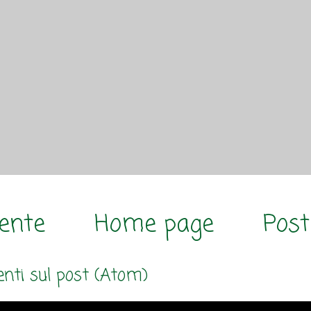
cente
Home page
Post
ti sul post (Atom)