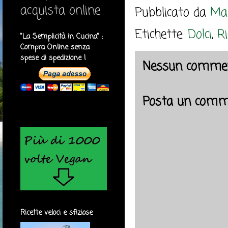
acquista online
Pubblicato da
Mar
Etichette:
Dolci
,
Ri
"La Semplicità in Cucina" :
Compra Online senza
spese di spedizione !
Nessun commen
Posta un comm
Ricette veloci e sfiziose