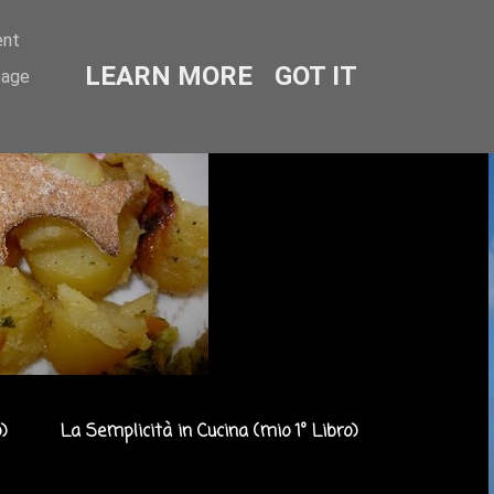
ent
LEARN MORE
GOT IT
sage
)
La Semplicità in Cucina (mio 1° Libro)