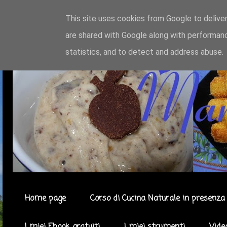
This site uses cookies from Google to deliver
are shared with Google along with performanc
statistics, and to detect and address abuse.
Home page
Corso di Cucina Naturale in presenza 