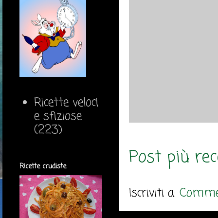
Ricette veloci
e sfiziose
(223)
Post più re
Ricette crudiste
Iscriviti a:
Commen