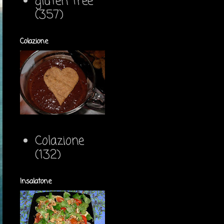
gluten free
(357)
Colazione
Colazione
(132)
Insalatone