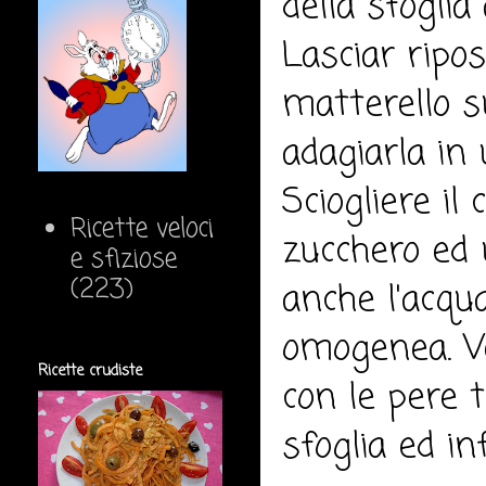
della sfogli
Lasciar ripos
matterello s
adagiarla in 
Sciogliere il
Ricette veloci
zucchero ed 
e sfiziose
(223)
anche l'acqu
omogenea. Ve
Ricette crudiste
con le pere t
sfoglia ed i