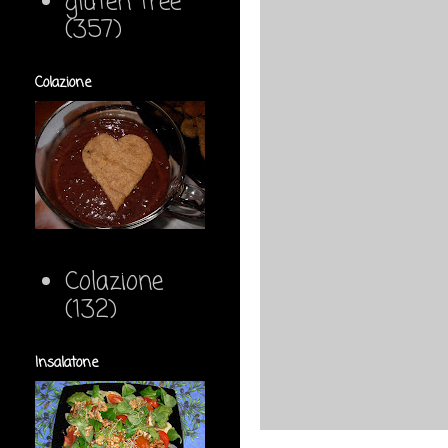
gluten free
(357)
Colazione
Colazione
(132)
Insalatone