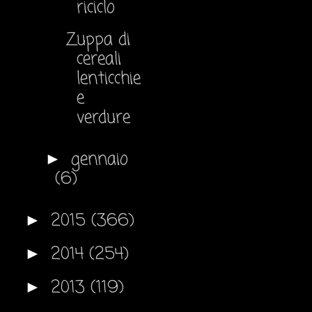
riciclo
Zuppa di
cereali
lenticchie
e
verdure
gennaio
►
(6)
2015
(366)
►
2014
(254)
►
2013
(119)
►