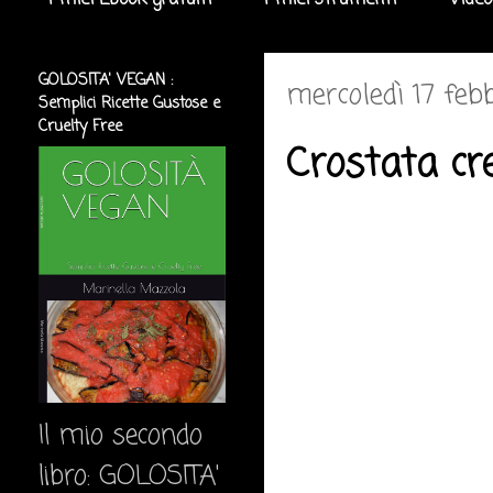
I miei Ebook gratuiti
I miei strumenti
Video
GOLOSITA' VEGAN :
mercoledì 17 feb
Semplici Ricette Gustose e
Cruelty Free
Crostata cr
Il mio secondo
libro: GOLOSITA'