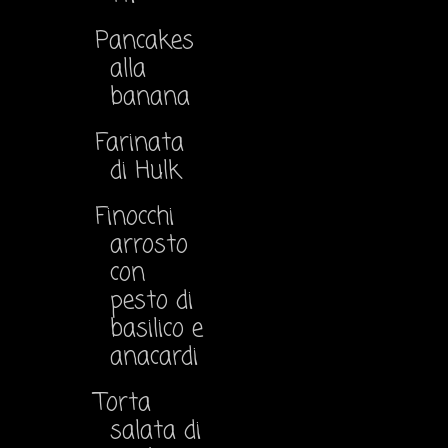
Pancakes
alla
banana
Farinata
di Hulk
Finocchi
arrosto
con
pesto di
basilico e
anacardi
Torta
salata di