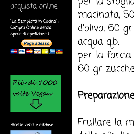
per la sfogli
acquista online
macinata, 50
"La Semplicità in Cucina" :
d'oliva, 60 g
Compra Online senza
spese di spedizione !
acqua q.b.
per la farcia
60 gr zuccher
Preparazione
Frullare la m
Ricette veloci e sfiziose