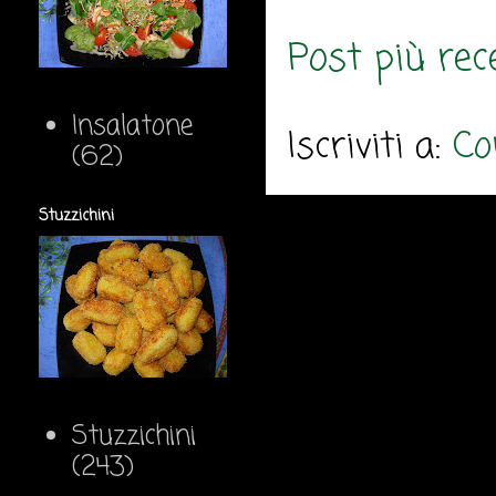
Post più rec
Insalatone
Iscriviti a:
Co
(62)
Stuzzichini
Stuzzichini
(243)