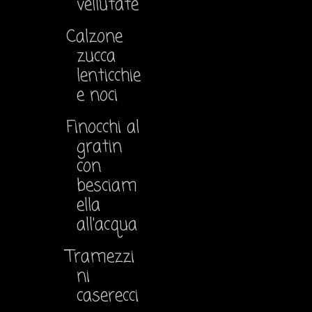
vellutate
Calzone
zucca
lenticchie
e noci
Finocchi al
gratin
con
besciam
ella
all'acqua
Tramezzi
ni
caserecci