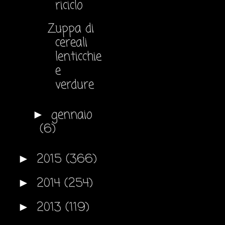
riciclo
Zuppa di
cereali
lenticchie
e
verdure
gennaio
►
(6)
2015
(366)
►
2014
(254)
►
2013
(119)
►