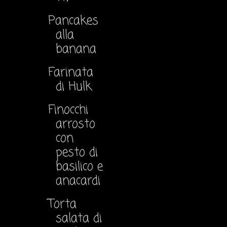
Pancakes
alla
banana
Farinata
di Hulk
Finocchi
arrosto
con
pesto di
basilico e
anacardi
Torta
salata di