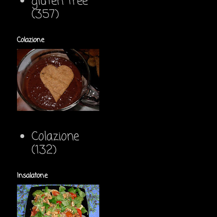
gluten free
(357)
Colazione
Colazione
(132)
Insalatone