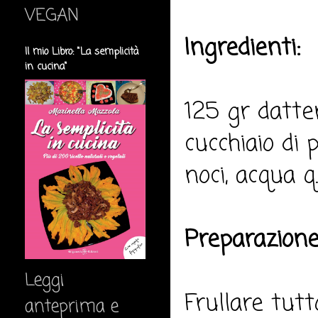
VEGAN
Ingredienti:
Il mio Libro: "La semplicità
in cucina"
125 gr datter
cucchiaio di 
noci, acqua q.
Preparazione
Leggi
Frullare tut
anteprima e