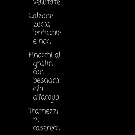
vellutate
Calzone
zucca
lenticchie
e noci
Finocchi al
gratin
con
besciam
ella
all'acqua
Tramezzi
ni
caserecci