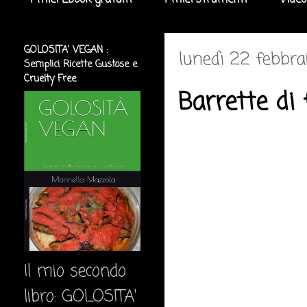
I miei Ebook gratuiti
I miei strumenti
Video
GOLOSITA' VEGAN :
lunedì 22 febbra
Semplici Ricette Gustose e
Cruelty Free
Barrette di 
Il mio secondo
libro: GOLOSITA'