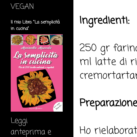
VEGAN
Ingredienti:
Il mio Libro: "La semplicità
in cucina"
250 gr farina
ml latte di r
cremortartaro
Preparazione
Leggi
Ho rielaborat
anteprima e