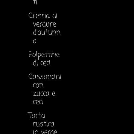
ti
Crema di
verdure
d'autunn
o
Polpettine
di ceci
Cassoncini
con
zucca e
ceci
Torta
rustica
in verde