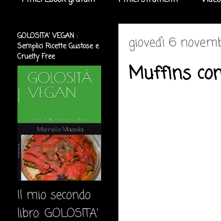
I miei Ebook gratuiti
I miei strumenti
Video
GOLOSITA' VEGAN :
giovedì 6 novem
Semplici Ricette Gustose e
Cruelty Free
Muffins con 
Il mio secondo
libro: GOLOSITA'