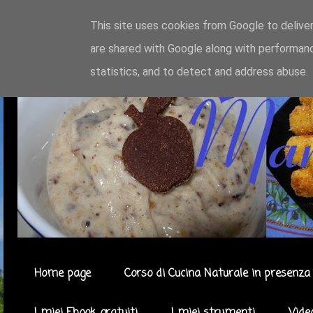
This site uses cookies from Google to deliver
are shared with Google along with performanc
statistics, and to detect and address abuse.
Home page
Corso di Cucina Naturale in presenza 