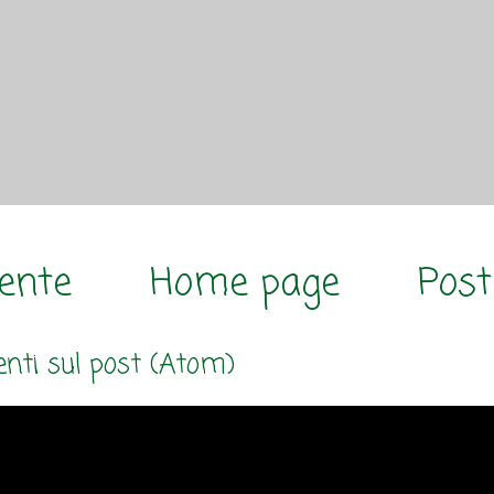
cente
Home page
Post
ti sul post (Atom)