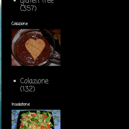
gluten free
(357)
Colazione
Colazione
(132)
Insalatone