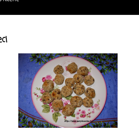
o Ricette
eci