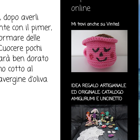
online
, dopo averli
Mi trovi anche su Vinted
nte con il pimer,
formare delle
Cuocere pochi
sarà ben dorato
ho cotto al
vergine d'oliva.
IDEA REGALO ARTIGIANALE
ED ORIGINALE: CATALOGO
AMIGURUMI E UNCINETTO