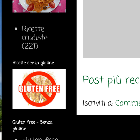
Ricette
crudiste
(221)
Ricette senza glutine
Post più re
Iscriviti a:
Commen
Gluten free - Senza
glutine