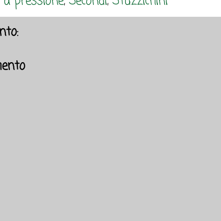
 a pressione
,
Secondi
,
Stuzzichini
to:
ento