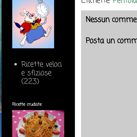
Etichette:
Pentola
Nessun commen
Posta un comm
Ricette veloci
e sfiziose
(223)
Ricette crudiste