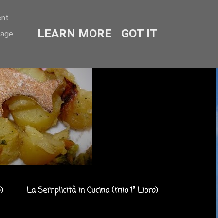
ent
LEARN MORE
GOT IT
sage
)
La Semplicità in Cucina (mio 1° Libro)