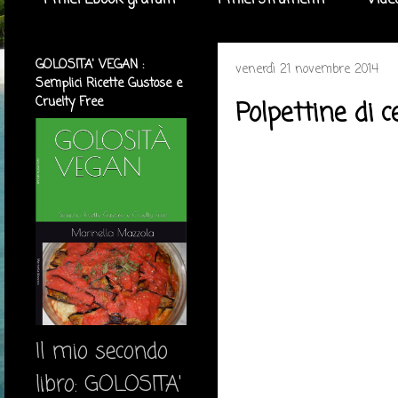
I miei Ebook gratuiti
I miei strumenti
Vide
GOLOSITA' VEGAN :
venerdì 21 novembre 2014
Semplici Ricette Gustose e
Cruelty Free
Polpettine di c
Il mio secondo
libro: GOLOSITA'