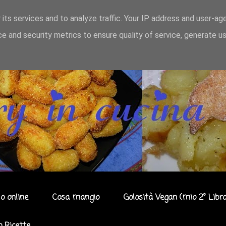
 its services and to analyze traffic. Your IP address and user-ag
e and security metrics to ensure quality of service, generate u
o online
Cosa mangio
Golosità Vegan (mio 2° Libro