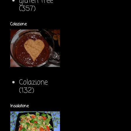
gluten free
(357)
Colazione
Colazione
(132)
Insalatone