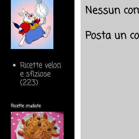
Nessun co
Posta un 
Ricette veloci
e sfiziose
(223)
Ricette crudiste