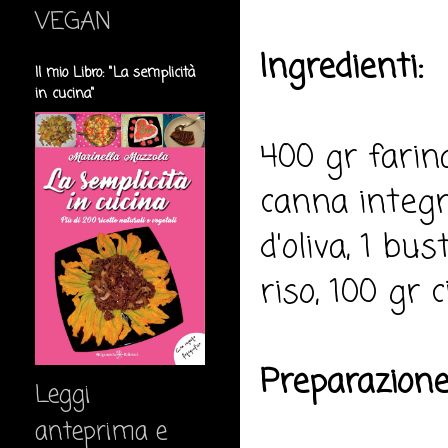
VEGAN
Ingredienti:
Il mio Libro: "La semplicità
in cucina"
400 gr farina
canna integra
d'oliva, 1 bus
riso, 100 gr 
Preparazione
Leggi
anteprima e