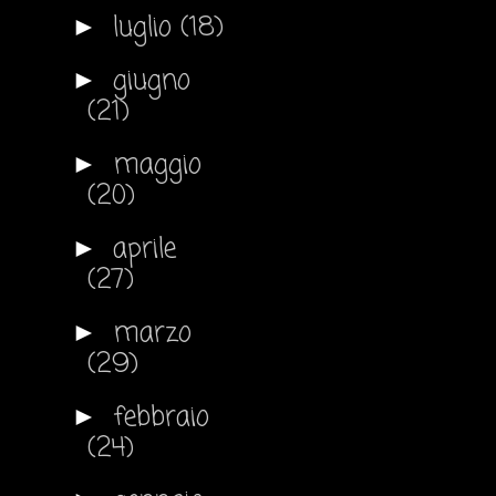
luglio
(18)
►
giugno
►
(21)
maggio
►
(20)
aprile
►
(27)
marzo
►
(29)
febbraio
►
(24)