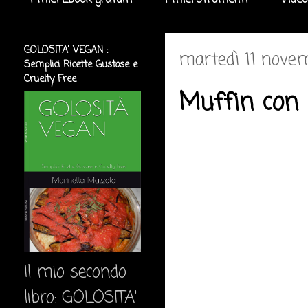
I miei Ebook gratuiti
I miei strumenti
Video
GOLOSITA' VEGAN :
martedì 11 nove
Semplici Ricette Gustose e
Cruelty Free
Muffin con p
Il mio secondo
libro: GOLOSITA'