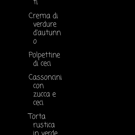
ti
Crema di
verdure
d'autunn
o
Polpettine
di ceci
Cassoncini
con
zucca e
ceci
Torta
rustica
in verde