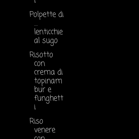
i
Polpette di
....
lenticchie
al sugo
Risotto
con
crema di
topinam
bur e
funghett
i
Riso
venere
con