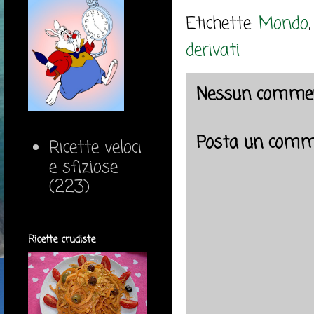
Etichette:
Mondo
derivati
Nessun commen
Posta un comm
Ricette veloci
e sfiziose
(223)
Ricette crudiste