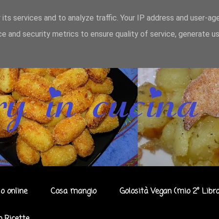
 its services and to analyze traffic. Your IP address and user-ag
e and security metrics to ensure quality of service, generate u
o online
Cosa mangio
Golosità Vegan (mio 2° Libro