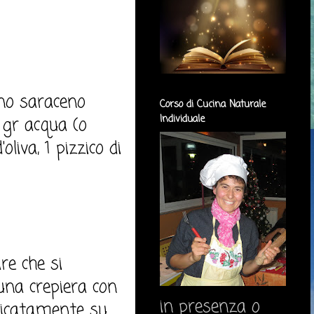
ano saraceno
Corso di Cucina Naturale
Individuale
 gr acqua (o
liva, 1 pizzico di
re che si
una crepiera con
in presenza o
elicatamente su