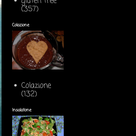
gluten free
(357)
Colazione
Colazione
(132)
Insalatone