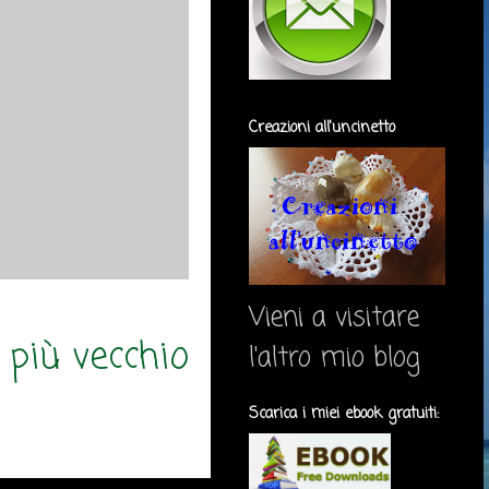
Creazioni all'uncinetto
Vieni a visitare
 più vecchio
l'altro mio blog
Scarica i miei ebook gratuiti: