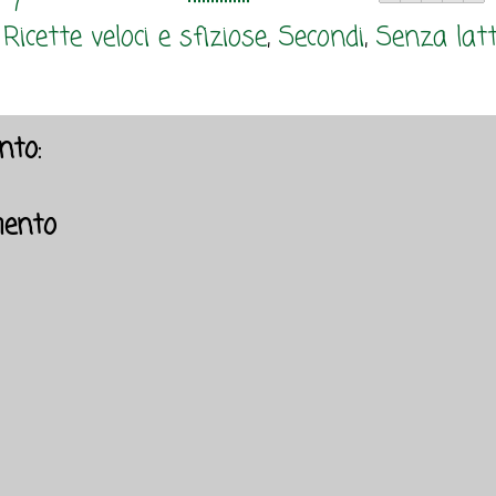
,
Ricette veloci e sfiziose
,
Secondi
,
Senza latt
to:
ento