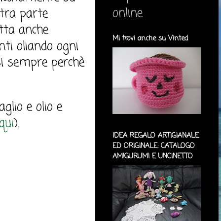
online
ltra parte
tta anche
Mi trovi anche su Vinted
nti oliando ogni
si sempre perchè
glio e olio e
qui
).
IDEA REGALO ARTIGIANALE
ED ORIGINALE: CATALOGO
AMIGURUMI E UNCINETTO