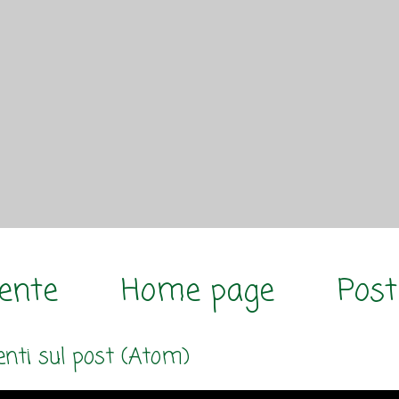
cente
Home page
Post
ti sul post (Atom)