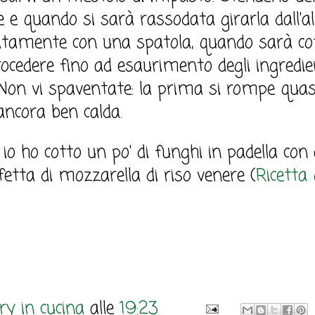
ie e quando si sarà rassodata girarla dall'a
catamente con una spatola, quando sarà co
procedere fino ad esaurimento degli ingredie
. Non vi spaventate: la prima si rompe qua
ancora ben calda.
, io ho cotto un po' di funghi in padella con a
fetta di mozzarella di riso venere (
Ricetta 
y in cucina
alle
19:23