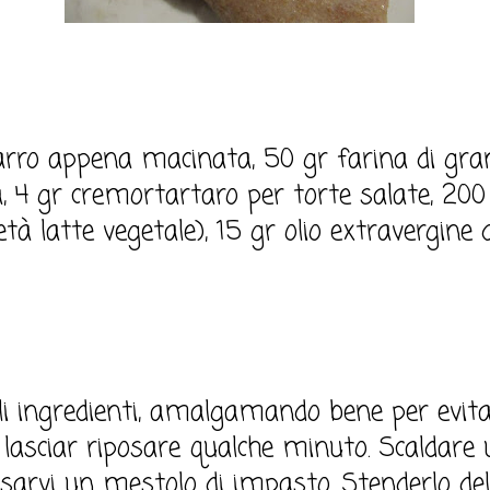
farro appena macinata, 50 gr farina di gr
 4 gr cremortartaro per torte salate, 200
latte vegetale), 15 gr olio extravergine d'o
li ingredienti, amalgamando bene per evita
lasciar riposare qualche minuto. Scaldare 
versarvi un mestolo di impasto. Stenderlo d