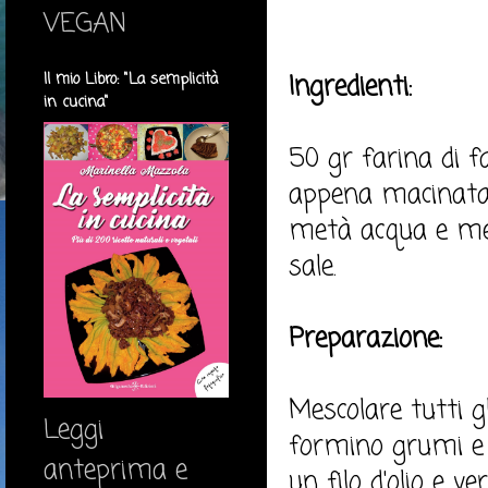
VEGAN
Ingredienti:
Il mio Libro: "La semplicità
in cucina"
50 gr farina di 
appena macinata,
metà acqua e metà 
sale.
Preparazione:
Mescolare tutti g
Leggi
formino grumi e 
anteprima e
un filo d'olio e 