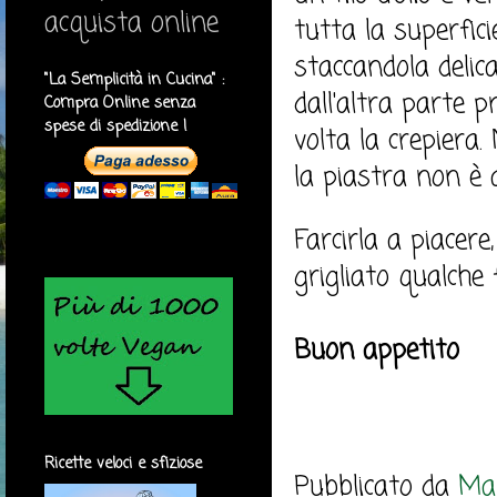
acquista online
tutta la superfic
staccandola deli
"La Semplicità in Cucina" :
dall'altra parte 
Compra Online senza
spese di spedizione !
volta la crepiera
la piastra non è 
Farcirla a piacere
grigliato qualche 
Buon appetito
Ricette veloci e sfiziose
Pubblicato da
Mar