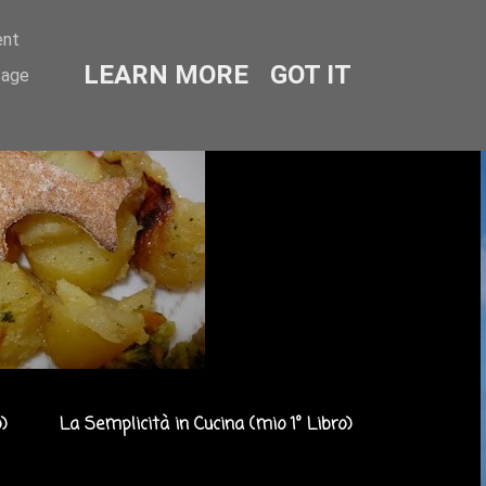
ent
LEARN MORE
GOT IT
sage
)
La Semplicità in Cucina (mio 1° Libro)