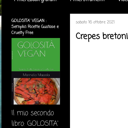
I miei Ebook gratuiti
I miei strumenti
Vide
GOLOSITA' VEGAN :
sabato 16 ottobre 2021
Semplici Ricette Gustose e
Cruelty Free
Crepes bretoni
Il mio secondo
libro: GOLOSITA'