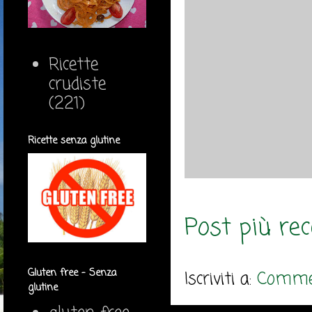
Ricette
crudiste
(221)
Ricette senza glutine
Post più re
Gluten free - Senza
Iscriviti a:
Commen
glutine