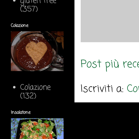
gluten free
(357)
Colazione
Post più rec
Iscriviti a:
Co
Colazione
(132)
Insalatone