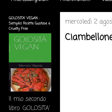
I miei Ebook gratuiti
I miei strumenti
Video
GOLOSITA' VEGAN :
mercoledì 2 ago
Semplici Ricette Gustose e
Cruelty Free
Ciambellone
Il mio secondo
libro: GOLOSITA'