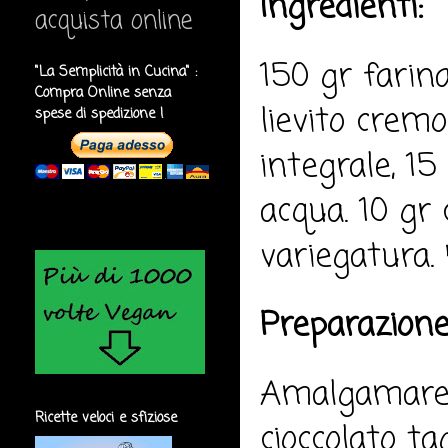
Ingredienti:
acquista online
150 gr farin
"La Semplicità in Cucina" :
Compra Online senza
lievito crem
spese di spedizione !
integrale, 15
acqua. 10 gr
variegatura. 
Preparazione
Amalgamare t
Ricette veloci e sfiziose
cioccolato ta