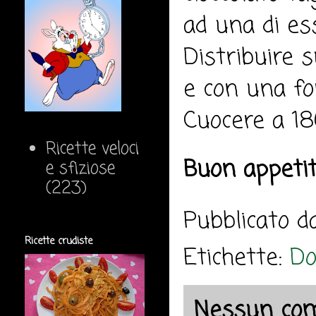
ad una di es
Distribuire s
e con una fo
Cuocere a 18
Ricette veloci
Buon appeti
e sfiziose
(223)
Pubblicato 
Ricette crudiste
Etichette:
Do
Nessun co