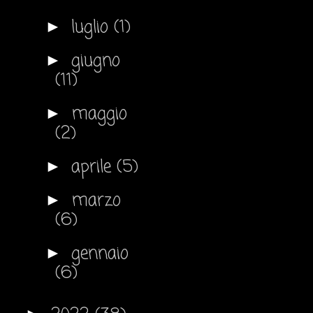
luglio
(1)
►
giugno
►
(11)
maggio
►
(2)
aprile
(5)
►
marzo
►
(6)
gennaio
►
(6)