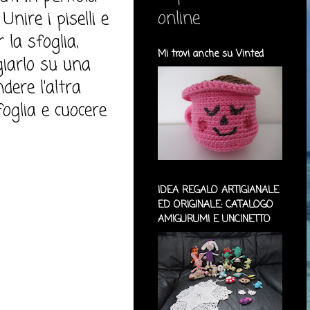
online
Unire i piselli e
 la sfoglia,
Mi trovi anche su Vinted
giarlo su una
ndere l'altra
sfoglia e cuocere
IDEA REGALO ARTIGIANALE
ED ORIGINALE: CATALOGO
AMIGURUMI E UNCINETTO