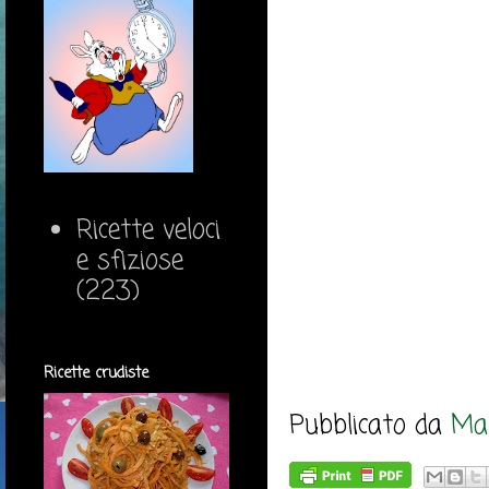
Ricette veloci
e sfiziose
(223)
Ricette crudiste
Pubblicato da
Mar