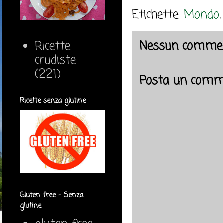
Etichette:
Mondo
Ricette
Nessun commen
crudiste
(221)
Posta un comm
Ricette senza glutine
Gluten free - Senza
glutine