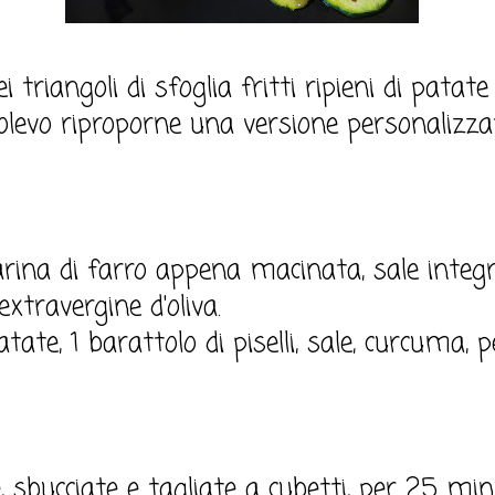
triangoli di sfoglia fritti ripieni di patate
levo riproporne una versione personalizzat
arina di farro appena macinata, sale integr
extravergine d'oliva.
tate, 1 barattolo di piselli, sale, curcuma, p
, sbucciate e tagliate a cubetti, per 25 min