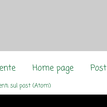
cente
Home page
Post
ti sul post (Atom)