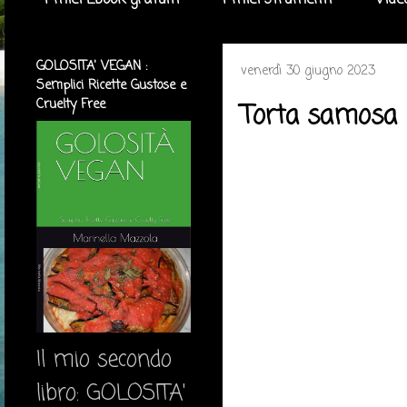
I miei Ebook gratuiti
I miei strumenti
Vide
GOLOSITA' VEGAN :
venerdì 30 giugno 2023
Semplici Ricette Gustose e
Cruelty Free
Torta samosa
Il mio secondo
libro: GOLOSITA'