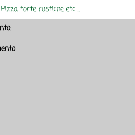
,
Pizza torte rustiche etc ...
to:
ento