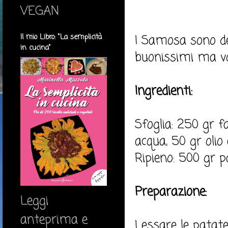
VEGAN
I Samosa sono dei 
Il mio Libro: "La semplicità
in cucina"
buonissimi ma vo
Ingredienti:
Sfoglia: 250 gr f
acqua, 50 gr olio 
Ripieno: 500 gr pa
Preparazione:
Leggi
anteprima e
Lessare le patate