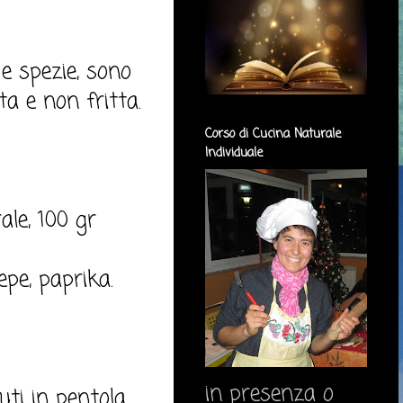
 e spezie, sono
a e non fritta.
Corso di Cucina Naturale
Individuale
ale, 100 gr
epe, paprika.
in presenza o
uti in pentola