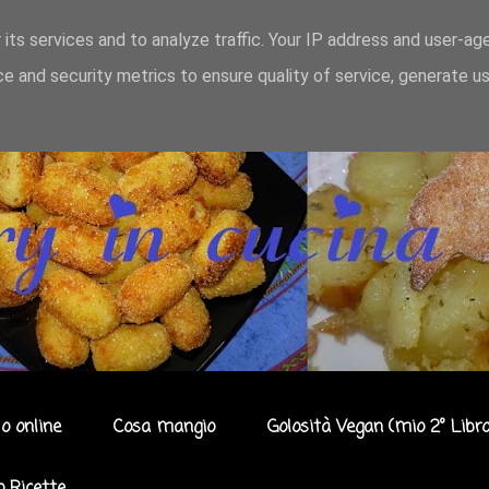
 its services and to analyze traffic. Your IP address and user-ag
e and security metrics to ensure quality of service, generate u
o online
Cosa mangio
Golosità Vegan (mio 2° Libro