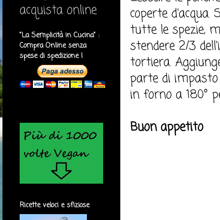
acquista online
coperte d'acqua. Sc
tutte le spezie, m
"La Semplicità in Cucina" :
stendere 2/3 dell
Compra Online senza
spese di spedizione !
tortiera. Aggiunger
parte di impasto e 
in forno a 180° p
Buon appetito
Ricette veloci e sfiziose