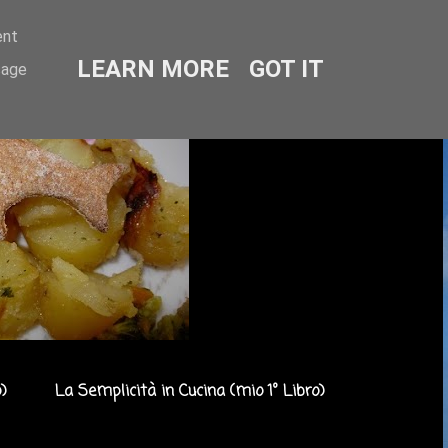
ent
LEARN MORE
GOT IT
sage
)
La Semplicità in Cucina (mio 1° Libro)