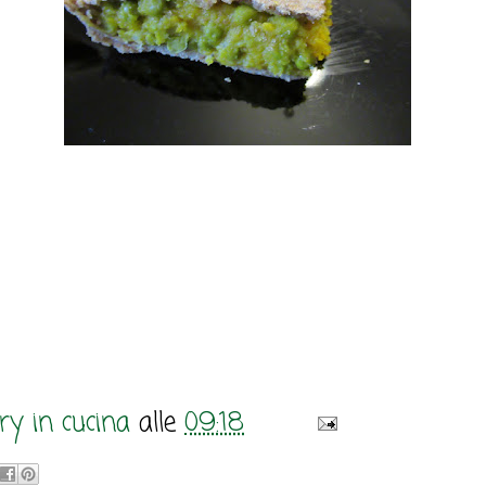
y in cucina
alle
09:18