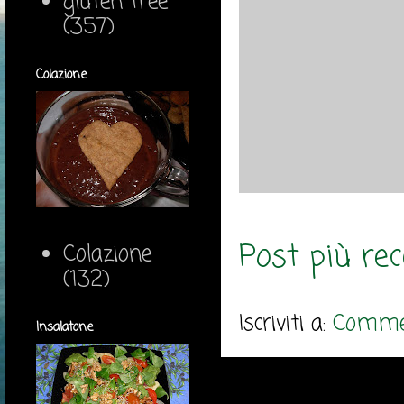
gluten free
(357)
Colazione
Post più re
Colazione
(132)
Iscriviti a:
Commen
Insalatone