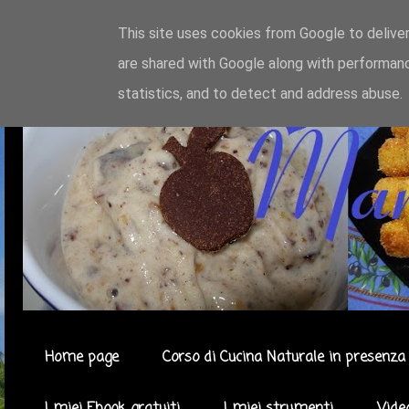
This site uses cookies from Google to deliver
are shared with Google along with performanc
statistics, and to detect and address abuse.
Home page
Corso di Cucina Naturale in presenza 