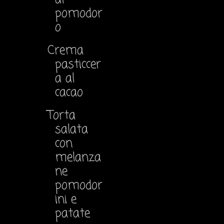
pomodor
o
Crema
pasticcer
a al
cacao
Torta
salata
con
melanza
ne
pomodor
ini e
patate