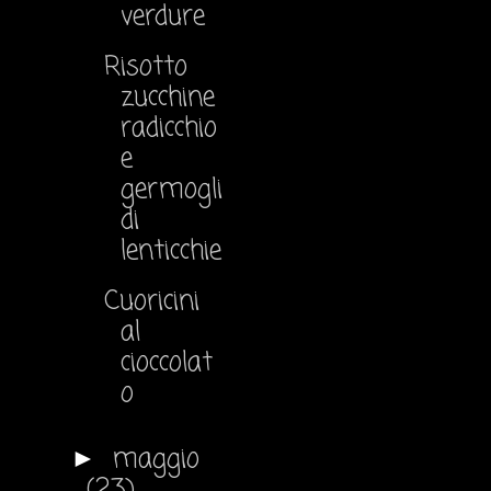
verdure
Risotto
zucchine
radicchio
e
germogli
di
lenticchie
Cuoricini
al
cioccolat
o
maggio
►
(23)