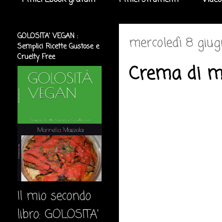
I miei Ebook gratuiti
I miei strumenti
Video
GOLOSITA' VEGAN :
mercoledì 8 giu
Semplici Ricette Gustose e
Cruelty Free
Crema di m
Il mio secondo
libro: GOLOSITA'