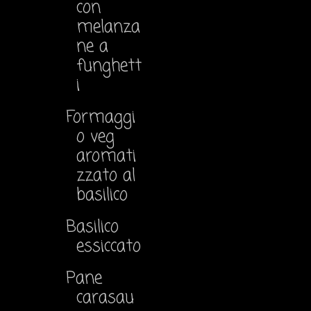
con
melanza
ne a
funghett
i
Formaggi
o veg
aromati
zzato al
basilico
Basilico
essiccato
Pane
carasau