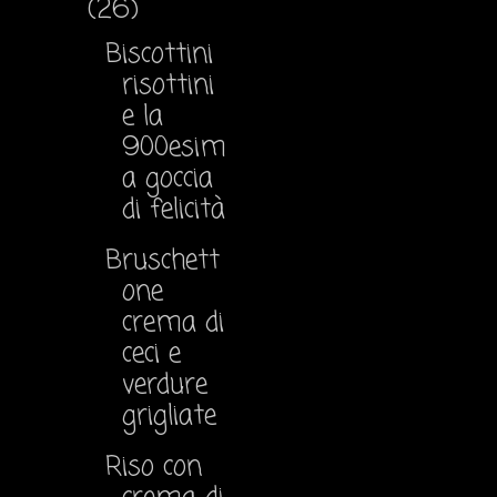
(26)
Biscottini
risottini
e la
900esim
a goccia
di felicità
Bruschett
one
crema di
ceci e
verdure
grigliate
Riso con