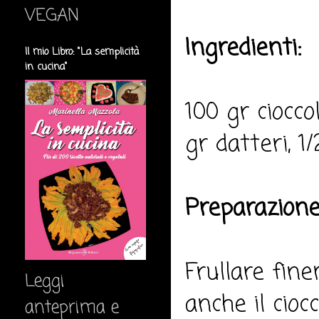
VEGAN
Ingredienti:
Il mio Libro: "La semplicità
in cucina"
100 gr ciocc
gr datteri, 1/
Preparazione
Frullare fin
Leggi
anche il cioc
anteprima e