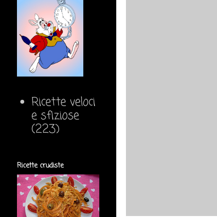
Ricette veloci
e sfiziose
(223)
Ricette crudiste