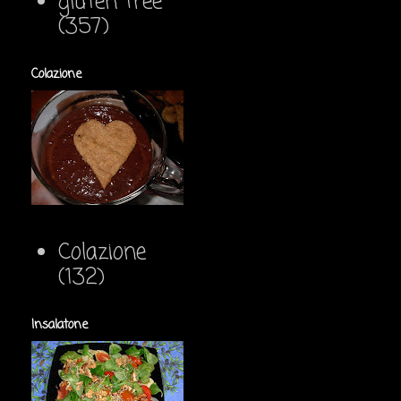
gluten free
(357)
Colazione
Colazione
(132)
Insalatone