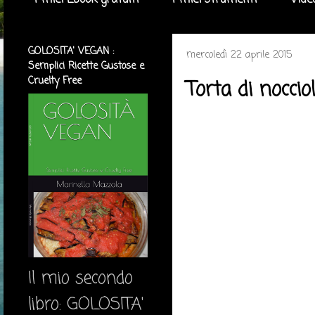
I miei Ebook gratuiti
I miei strumenti
Vide
GOLOSITA' VEGAN :
mercoledì 22 aprile 2015
Semplici Ricette Gustose e
Cruelty Free
Torta di noccio
Il mio secondo
libro: GOLOSITA'