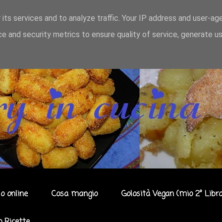
 its services and to analyze traffic. Your IP address and user-ag
e and security metrics to ensure quality of service, generate u
o online
Cosa mangio
Golosità Vegan (mio 2° Libro