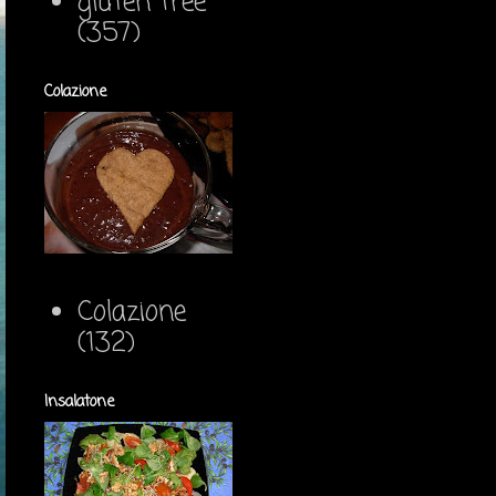
gluten free
(357)
Colazione
Colazione
(132)
Insalatone