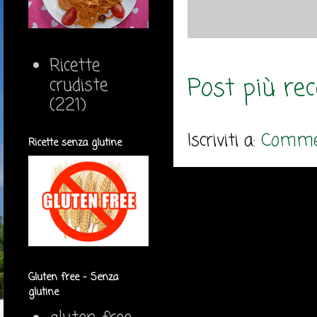
Ricette
Post più re
crudiste
(221)
Iscriviti a:
Commen
Ricette senza glutine
Gluten free - Senza
glutine