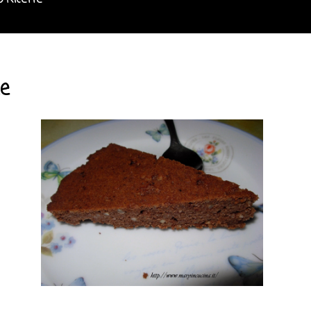
o Ricette
le