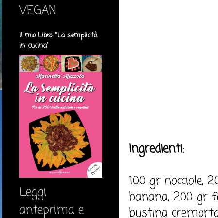
VEGAN
Il mio Libro: "La semplicità
in cucina"
Ingredienti:
100 gr nocciole, 
Leggi
banana, 200 gr fa
anteprima e
bustina cremorta