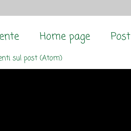
cente
Home page
Post
ti sul post (Atom)