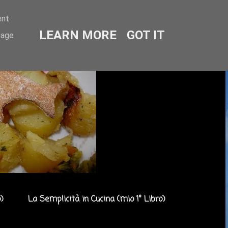
ent
LEARN MORE
GOT IT
sage
)
La Semplicità in Cucina (mio 1° Libro)