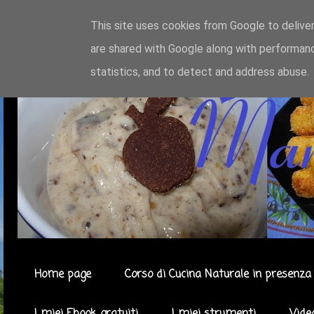
This site uses cookies from Google to deliver
are shared with Google along with performanc
statistics, and to detect and address abuse.
Home page
Corso di Cucina Naturale in presenza 