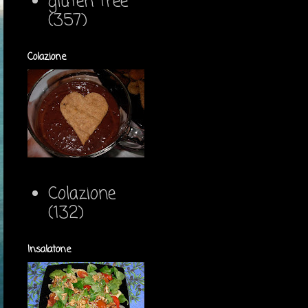
gluten free
(357)
Colazione
Colazione
(132)
Insalatone