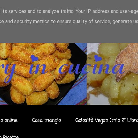
 its services and to analyze traffic. Your IP address and user-ag
e and security metrics to ensure quality of service, generate u
o online
Cosa mangio
Golosità Vegan (mio 2° Libro