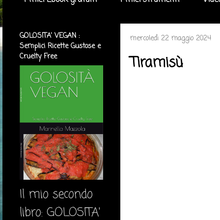
I miei Ebook gratuiti
I miei strumenti
Vide
GOLOSITA' VEGAN :
mercoledì 22 maggio 2024
Semplici Ricette Gustose e
Cruelty Free
Tiramisù
Il mio secondo
libro: GOLOSITA'