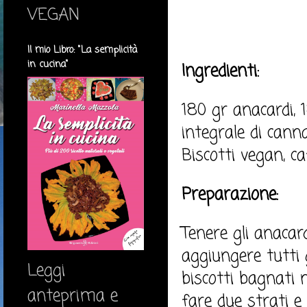
VEGAN
Il mio Libro: "La semplicità
in cucina"
Ingredienti:
180 gr anacardi, 
integrale di canna
Biscotti vegan, c
Preparazione:
Tenere gli anacard
aggiungere tutti g
Leggi
biscotti bagnati 
anteprima e
fare due strati e