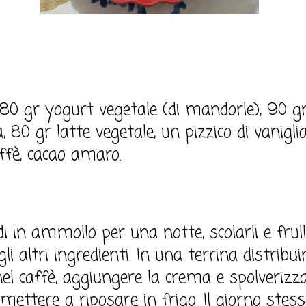
180 gr yogurt vegetale (di mandorle), 90 g
, 80 gr latte vegetale, un pizzico di vanigl
affè, cacao amaro.
i in ammollo per una notte, scolarli e frull
li altri ingredienti. In una terrina distribu
nel caffè, aggiungere la crema e spolverizza
 mettere a riposare in frigo. Il giorno stes