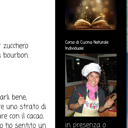
Corso di Cucina Naturale
r zucchero
Individuale
ia bourbon.
arli bene,
ire uno strato di
re con il cacao,
in presenza o
so ho sentito un