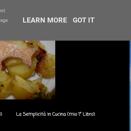
ent
LEARN MORE
GOT IT
sage
)
La Semplicità in Cucina (mio 1° Libro)