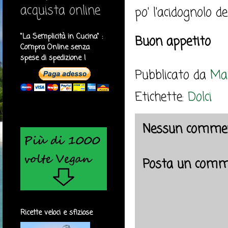
acquista online
po' l'acidognolo d
"La Semplicità in Cucina" :
Buon appetito
Compra Online senza
spese di spedizione !
Pubblicato da
Mar
Etichette:
Dolci
Nessun commen
Posta un comm
Ricette veloci e sfiziose