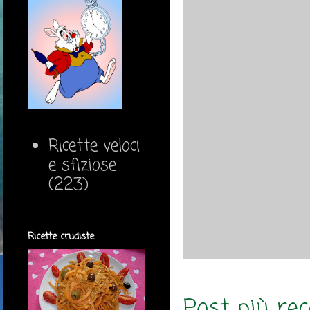
Ricette veloci
e sfiziose
(223)
Ricette crudiste
Post più re