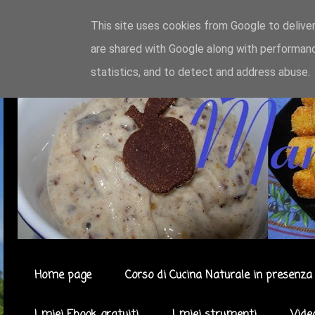
This site uses cookies from Google to deliver
are shared with Google along with performanc
statistics, and to detect and address abuse.
Home page
Corso di Cucina Naturale in presenza 