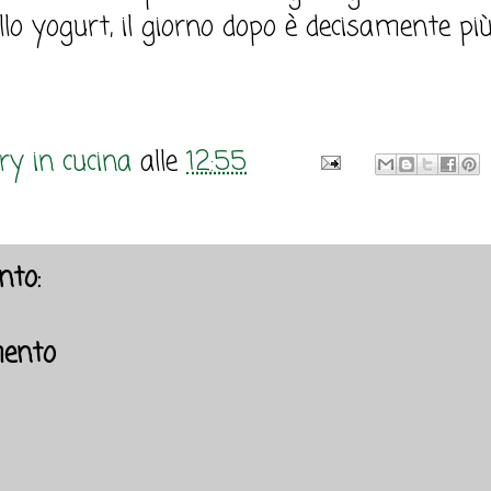
ello yogurt, il giorno dopo è decisamente pi
y in cucina
alle
12:55
to:
ento