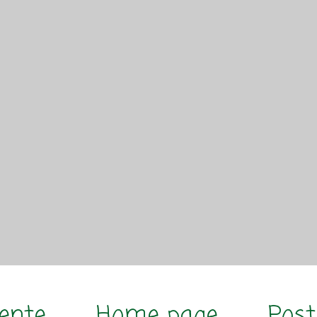
cente
Home page
Post