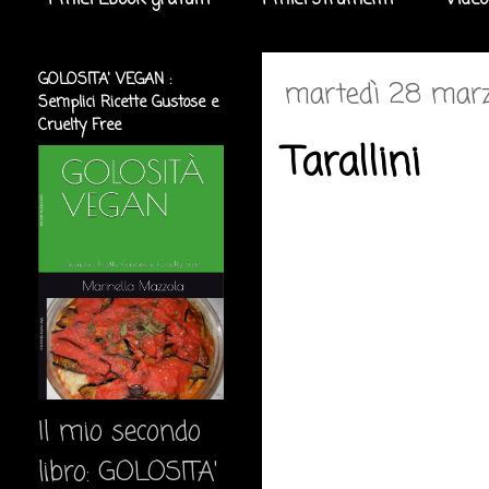
I miei Ebook gratuiti
I miei strumenti
Video
GOLOSITA' VEGAN :
martedì 28 marz
Semplici Ricette Gustose e
Cruelty Free
Tarallini
Il mio secondo
libro: GOLOSITA'