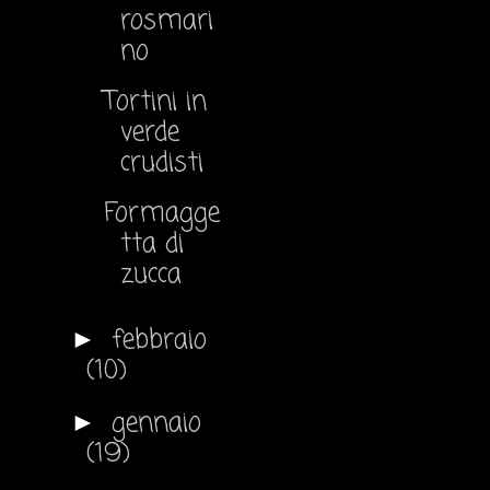
rosmari
no
Tortini in
verde
crudisti
Formagge
tta di
zucca
febbraio
►
(10)
gennaio
►
(19)