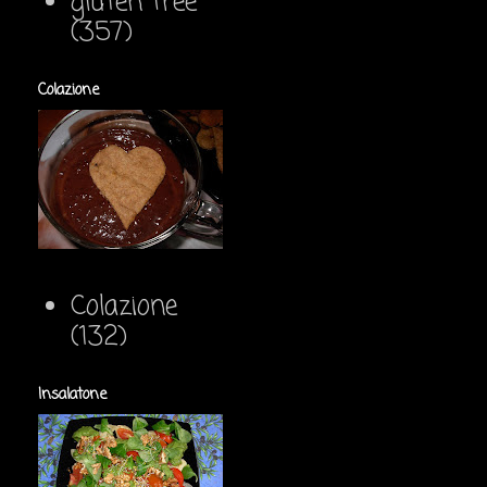
gluten free
(357)
Colazione
Colazione
(132)
Insalatone