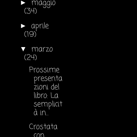
maggio
►
(34)
aprile
►
(19)
marzo
▼
(24)
Prossime
presenta
zioni del
libro: La
semplicit
à in...
Crostata
con