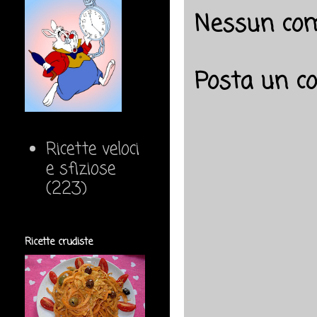
Nessun co
Posta un 
Ricette veloci
e sfiziose
(223)
Ricette crudiste