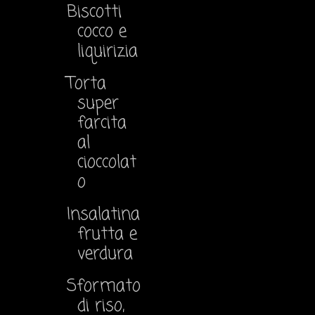
Biscotti
cocco e
liquirizia
Torta
super
farcita
al
cioccolat
o
Insalatina
frutta e
verdura
Sformato
di riso,