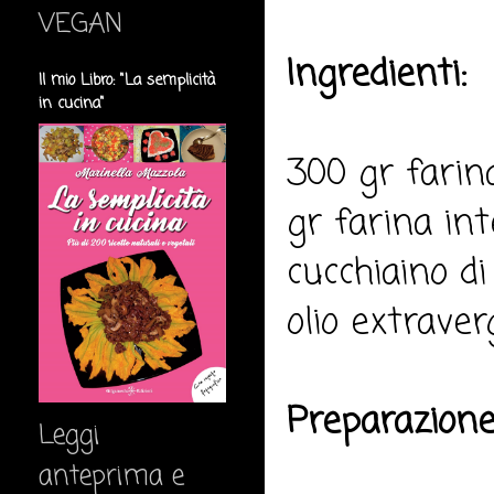
VEGAN
Ingredienti:
Il mio Libro: "La semplicità
in cucina"
300 gr farin
gr farina in
cucchiaino di
olio extraver
Preparazione
Leggi
anteprima e