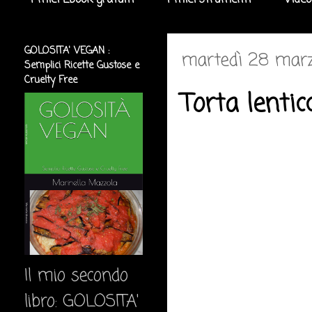
I miei Ebook gratuiti
I miei strumenti
Video
GOLOSITA' VEGAN :
martedì 28 marz
Semplici Ricette Gustose e
Cruelty Free
Torta lentic
Il mio secondo
libro: GOLOSITA'