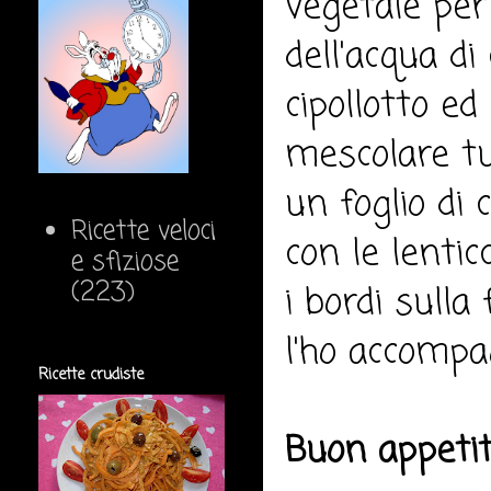
vegetale per
dell'acqua di
cipollotto ed
mescolare tu
un foglio di 
Ricette veloci
con le lentic
e sfiziose
(223)
i bordi sulla
l'ho accompa
Ricette crudiste
Buon appeti