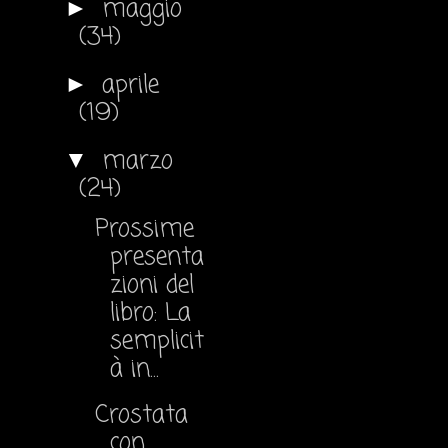
maggio
►
(34)
aprile
►
(19)
marzo
▼
(24)
Prossime
presenta
zioni del
libro: La
semplicit
à in...
Crostata
con