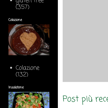
gluten free
(357)
Colazione
Colazione
(132)
Insalatone
Post più rec