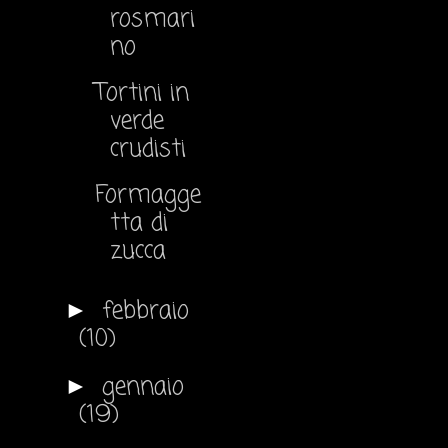
rosmari
no
Tortini in
verde
crudisti
Formagge
tta di
zucca
febbraio
►
(10)
gennaio
►
(19)