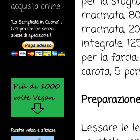
per la sfogli
acquista online
macinata, 80
"La Semplicità in Cucina" :
macinata, 20 
Compra Online senza
spese di spedizione !
integrale, 12
per la farcia
carota, 5 pomo
Preparazione
Lessare le le
Ricette veloci e sfiziose