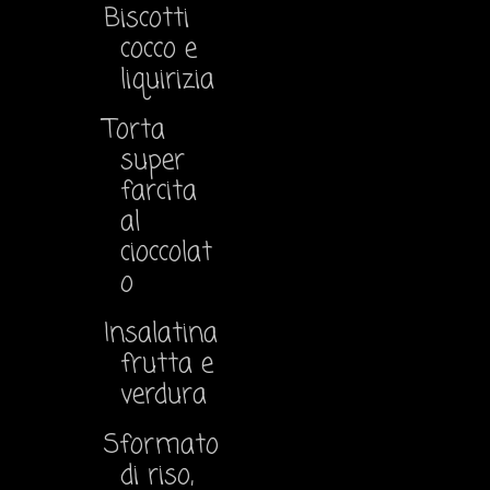
Biscotti
cocco e
liquirizia
Torta
super
farcita
al
cioccolat
o
Insalatina
frutta e
verdura
Sformato
di riso,