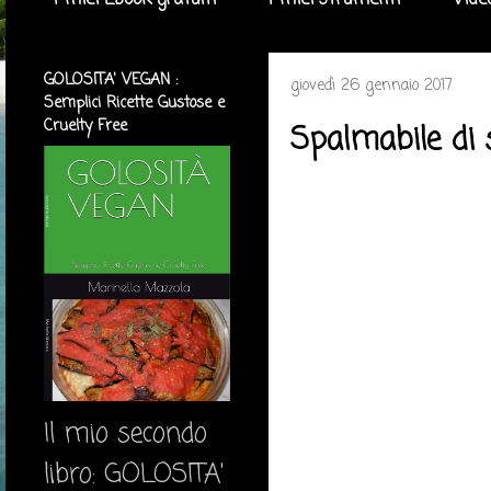
I miei Ebook gratuiti
I miei strumenti
Vide
GOLOSITA' VEGAN :
giovedì 26 gennaio 2017
Semplici Ricette Gustose e
Cruelty Free
Spalmabile di 
Il mio secondo
libro: GOLOSITA'