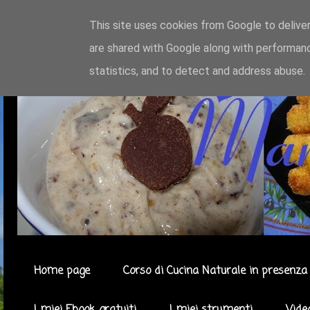
This site uses cookies from Google to deliver
are shared with Google along with performanc
statistics, and to detect and address abuse.
Home page
Corso di Cucina Naturale in presenza 