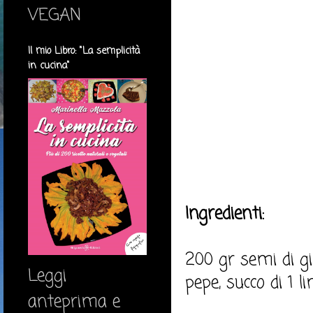
VEGAN
Il mio Libro: "La semplicità
in cucina"
Ingredienti:
200 gr semi di gir
Leggi
pepe, succo di 1 l
anteprima e