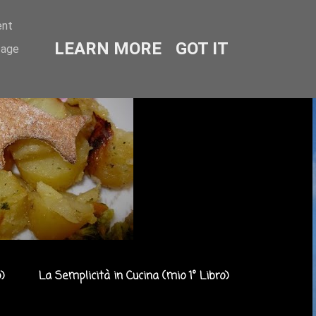
ent
LEARN MORE
GOT IT
sage
)
La Semplicità in Cucina (mio 1° Libro)