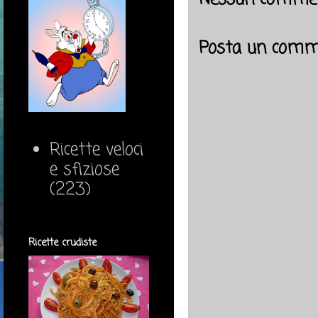
Posta un comm
Ricette veloci
e sfiziose
(223)
Ricette crudiste