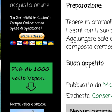
acquista online
Preparazione:
"La Semplicità in Cucina" :
Tenere in ammollo
Compra Online senza
spese di spedizione !
i semi con il succ
Aggiungere sale 
composto cremos
Buon appetito
Pubblicato da
Mar
Etichette:
Conserv
Ricette veloci e sfiziose
Nessun commen