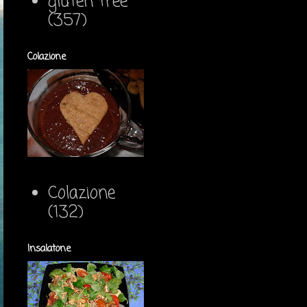
gluten free
(357)
Colazione
Colazione
(132)
Insalatone