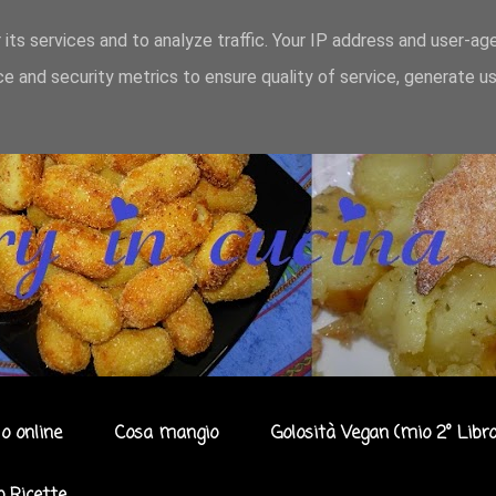
 its services and to analyze traffic. Your IP address and user-ag
e and security metrics to ensure quality of service, generate u
o online
Cosa mangio
Golosità Vegan (mio 2° Libro