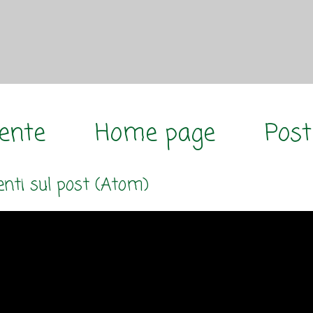
cente
Home page
Post
ti sul post (Atom)