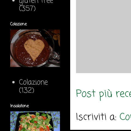
gluten free
(357)
Colazione
Colazione
(132)
Post più rec
Insalatone
Iscriviti a:
Co