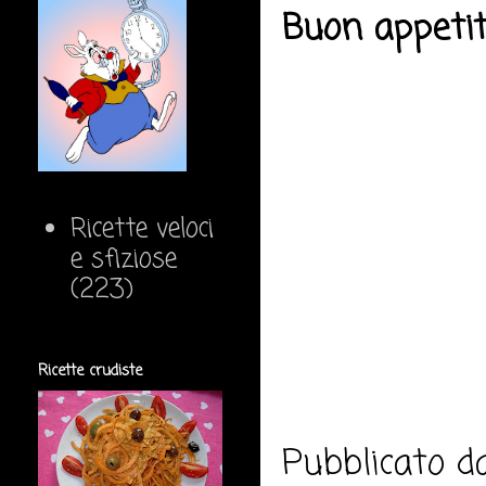
Buon appeti
Ricette veloci
e sfiziose
(223)
Ricette crudiste
Pubblicato 