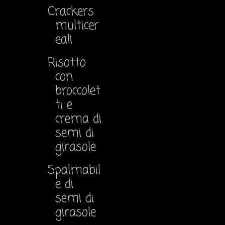
Crackers
multicer
eali
Risotto
con
broccolet
ti e
crema di
semi di
girasole
Spalmabil
e di
semi di
girasole