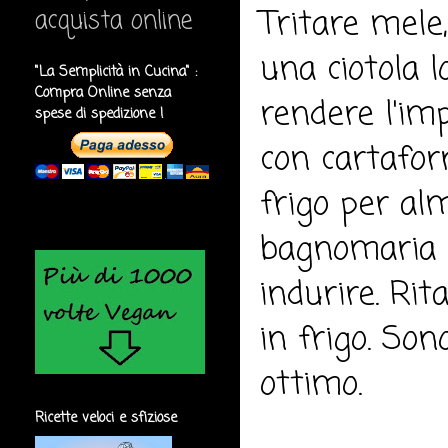
Tritare mele
acquista online
una ciotola 
"La Semplicità in Cucina" :
Compra Online senza
rendere l'im
spese di spedizione !
con cartaforn
frigo per alm
bagnomaria e 
indurire. Rit
in frigo. So
ottimo.
Ricette veloci e sfiziose