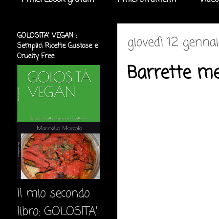
I miei Ebook gratuiti
I miei strumenti
Video
GOLOSITA' VEGAN :
giovedì 12 genna
Semplici Ricette Gustose e
Cruelty Free
Barrette me
Il mio secondo
libro: GOLOSITA'