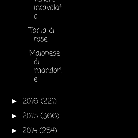
incavolat
o
Torta di
rose
Maionese
di
mandorl
e
2016
(221)
►
2015
(366)
►
2014
(254)
►