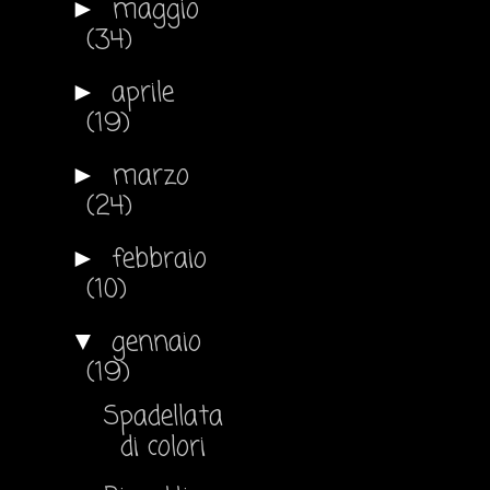
maggio
►
(34)
aprile
►
(19)
marzo
►
(24)
febbraio
►
(10)
gennaio
▼
(19)
Spadellata
di colori