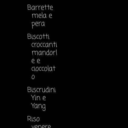
Barrette
mela e
pera
Biscotti
croccanti
mandorl
e e
cioccolat
o
Biscrudini
Yin e
Yang
Riso
venere