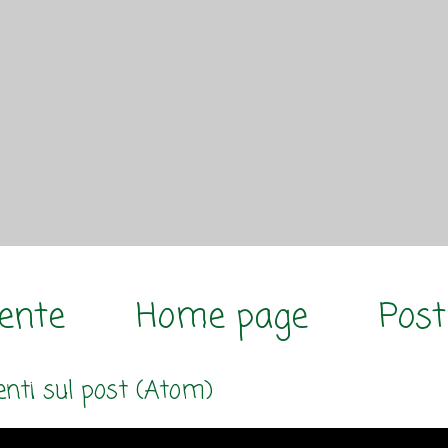
cente
Home page
Post
ti sul post (Atom)