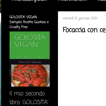
I miei Ebook gratuiti
I miei strumenti
Vide
GOLOSITA' VEGAN :
venerdì 10 gennaio 2014
Semplici Ricette Gustose e
Cruelty Free
Focaccia con ce
Il mio secondo
libro: GOLOSITA'