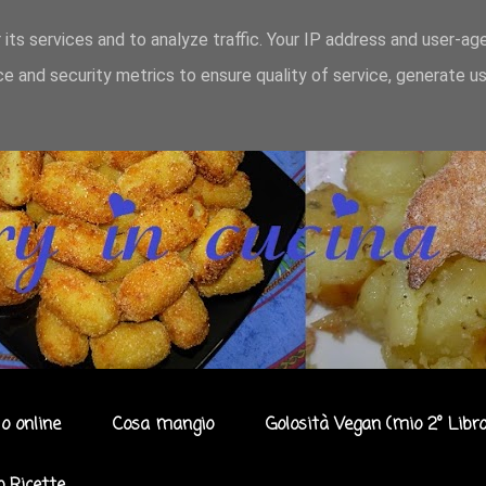
 its services and to analyze traffic. Your IP address and user-ag
e and security metrics to ensure quality of service, generate u
o online
Cosa mangio
Golosità Vegan (mio 2° Libro