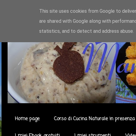
This site uses cookies from Google to deliver
are shared with Google along with performanc
statistics, and to detect and address abuse.
Home page
Corso di Cucina Naturale in presenza 