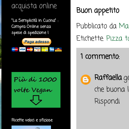
acquista online
Buon appetito
"La Semplicità in Cucina" :
Pubblicato da
Mar
Compra Online senza
spese di spedizione !
Etichette:
Pizza to
1 commento:
Raffaella
g
che buona la
Rispondi
Ricette veloci e sfiziose