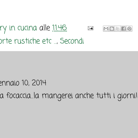
y in cucina
alle
11:46
rte rustiche etc ...
,
Secondi
ennaio 10, 2014
 focaccia...la mangerei anche tutti i giorni!