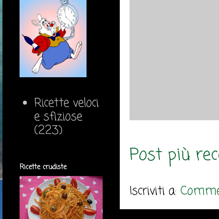
Ricette veloci
e sfiziose
(223)
Post più re
Ricette crudiste
Iscriviti a:
Commen