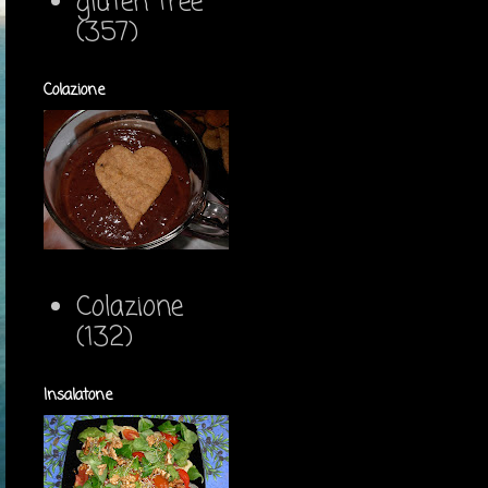
gluten free
(357)
Colazione
Colazione
(132)
Insalatone