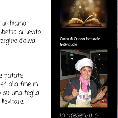
cucchiaino
betto di lievito
ergine d'oliva.
Corso di Cucina Naturale
Individuale
le patate
d alla fine in
o su una teglia
lievitare.
in presenza o