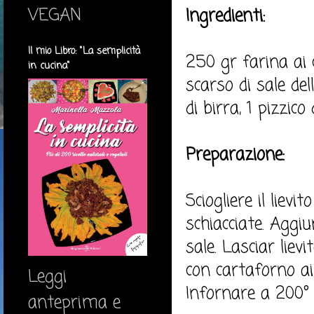
VEGAN
Ingredienti:
Il mio Libro: "La semplicità
250 gr farina ai c
in cucina"
scarso di sale del
di birra, 1 pizzico
Preparazione:
Sciogliere il lievi
schiacciate. Aggi
sale. Lasciar liev
con cartaforno aiu
Leggi
Infornare a 200°
anteprima e