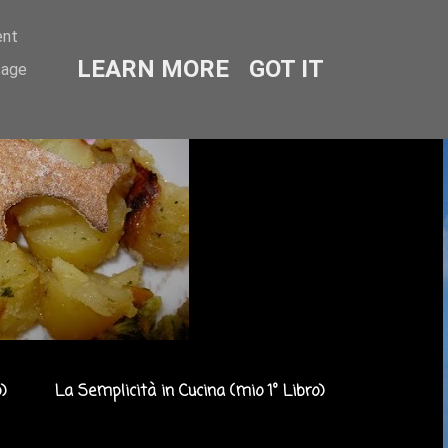
ent
LEARN MORE
GOT IT
sage
)
La Semplicità in Cucina (mio 1° Libro)