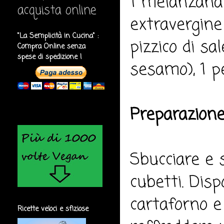
1 melanzana gr
acquista online
extravergine 
"La Semplicità in Cucina" :
pizzico di sa
Compra Online senza
spese di spedizione !
sesamo), 1 p
Preparazione
Sbucciare e 
cubetti. Disp
cartaforno e
Ricette veloci e sfiziose