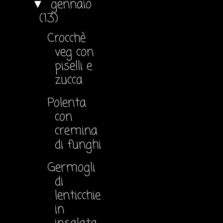
gennaio
▼
(13)
Crocchè
veg con
piselli e
zucca
Polenta
con
cremina
di funghi
Germogli
di
lenticchie
in