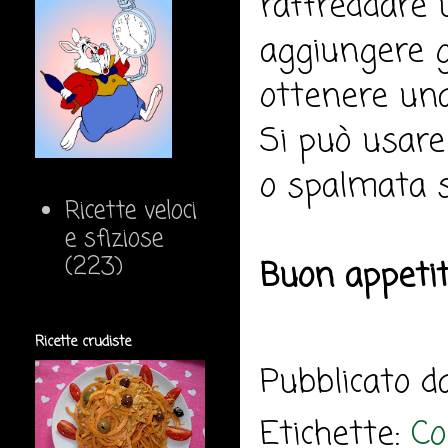
raffreddare u
aggiungere gl
ottenere un
Si può usare
o spalmata s
Ricette veloci
e sfiziose
(223)
Buon appeti
Ricette crudiste
Pubblicato 
Etichette:
Co