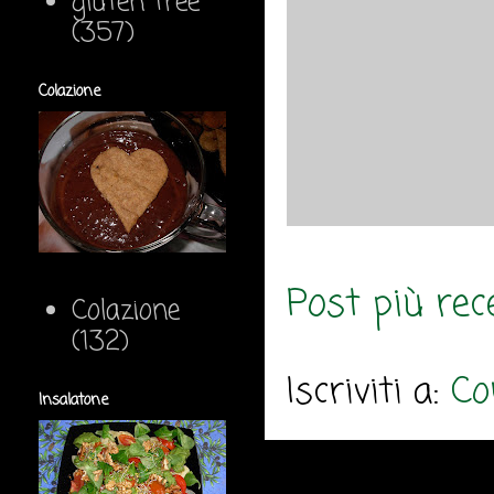
gluten free
(357)
Colazione
Post più rec
Colazione
(132)
Iscriviti a:
Co
Insalatone