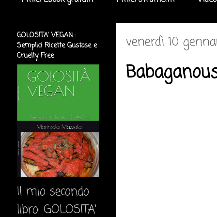
I miei Ebook gratuiti
I miei strumenti
Video
GOLOSITA' VEGAN :
venerdì 10 genna
Semplici Ricette Gustose e
Cruelty Free
Babaganous
Il mio secondo
libro: GOLOSITA'