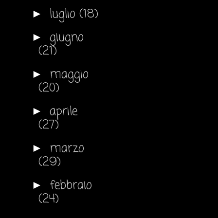
luglio
(18)
►
giugno
►
(21)
maggio
►
(20)
aprile
►
(27)
marzo
►
(29)
febbraio
►
(24)