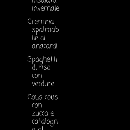
insalata
invernale
Cremina
spalmab
ile di
anacardi
Spaghetti
di riso
con
verdure
Cous cous
con
zucca e
catalogn
a al