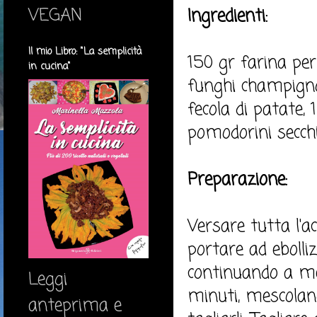
VEGAN
Ingredienti:
Il mio Libro: "La semplicità
150 gr farina per
in cucina"
funghi champignon,
fecola di patate, 
pomodorini secchi
Preparazione:
Versare tutta l'a
portare ad ebolliz
continuando a mes
Leggi
minuti, mescoland
anteprima e