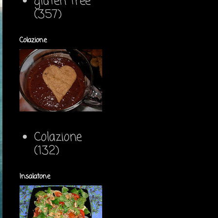
gluten free
(357)
Colazione
Colazione
(132)
Insalatone