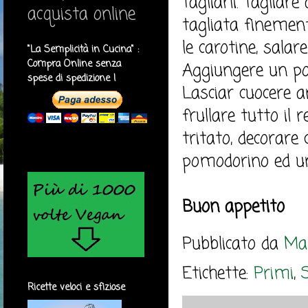
tagliarli. Tagliar
acquista online
tagliata finemente
le carotine, sala
"La Semplicità in Cucina" :
Compra Online senza
Aggiungere un po'
spese di spedizione !
Lasciar cuocere a
frullare tutto il 
tritato, decorare
pomodorino ed un
Buon appetito
Pubblicato da
Mar
Etichette:
Primi
,
Ricette veloci e sfiziose