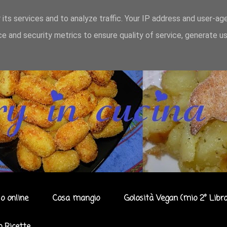
 its services and to analyze traffic. Your IP address and user-ag
e and security metrics to ensure quality of service, generate u
o online
Cosa mangio
Golosità Vegan (mio 2° Libro