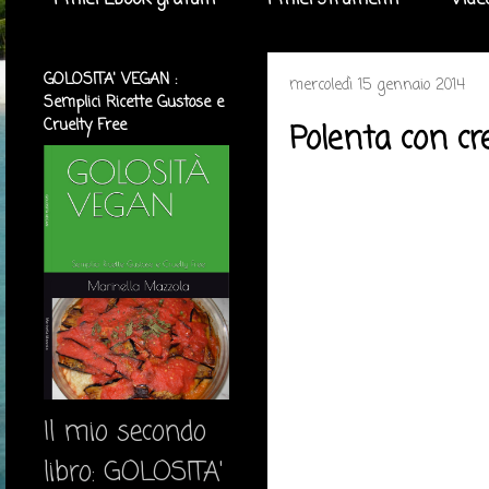
I miei Ebook gratuiti
I miei strumenti
Vide
GOLOSITA' VEGAN :
mercoledì 15 gennaio 2014
Semplici Ricette Gustose e
Cruelty Free
Polenta con cr
Il mio secondo
libro: GOLOSITA'