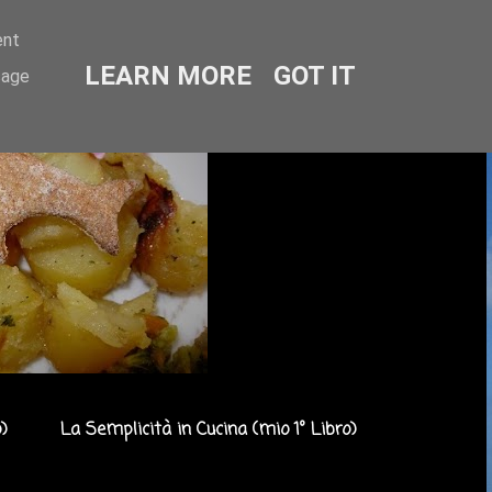
ent
LEARN MORE
GOT IT
sage
)
La Semplicità in Cucina (mio 1° Libro)