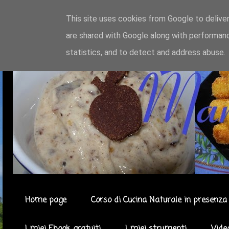
This site uses cookies from Google to deliver
are shared with Google along with performanc
statistics, and to detect and address abuse.
Home page
Corso di Cucina Naturale in presenza 