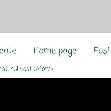
cente
Home page
Post
ti sul post (Atom)