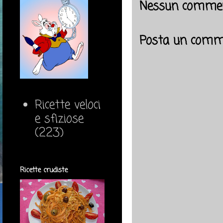
Nessun commen
Posta un comm
Ricette veloci
e sfiziose
(223)
Ricette crudiste