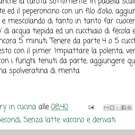
e anche la carota sottilmente. In padella scal
 ed il peperoncino con un filo d'olio, aggiu
re e mescolando di tanto in tanto far cuocer
 di acqua tiepida ed un cucchiaio di fecola 
ncora 5 minuti. Tenere da parte 4 o 5 cucch
resto con il pimer. Impiattare la polenta, ve
 con i funghi tenuti da parte, aggiungere qu
a spolveratina di menta.
y in cucina
alle
08:40
Secondi
,
Senza latte vaccino e derivati