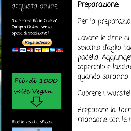
Preparazione:
acquista online
Per la preparazion
"La Semplicità in Cucina" :
Compra Online senza
spese di spedizione !
Lavare le cime di
spicchio d'aglio t
padella. Aggiunge
coperchio e lasci
quando saranno d
Cuocere i wurstel 
Preparare la for
mandorle con le n
Ricette veloci e sfiziose