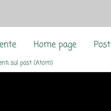
cente
Home page
Post
ti sul post (Atom)