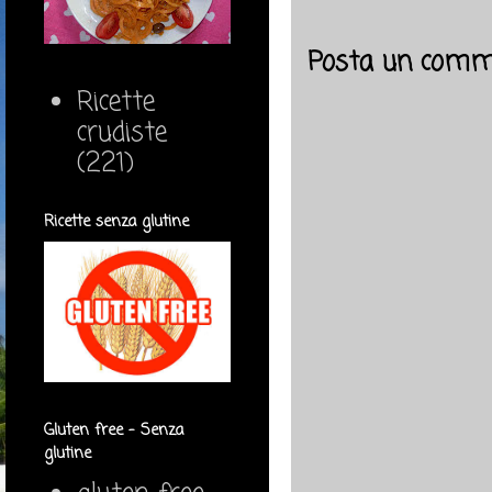
Posta un comm
Ricette
crudiste
(221)
Ricette senza glutine
Gluten free - Senza
glutine