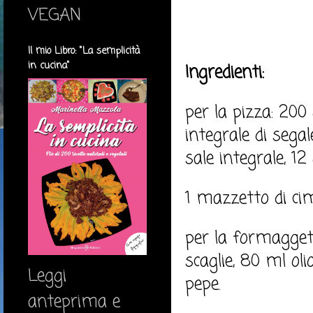
VEGAN
Il mio Libro: "La semplicità
in cucina"
Ingredienti:
per la pizza: 200
integrale di segal
sale integrale, 12
1 mazzetto di cime
per la formaggett
scaglie, 80 ml oli
Leggi
pepe.
anteprima e