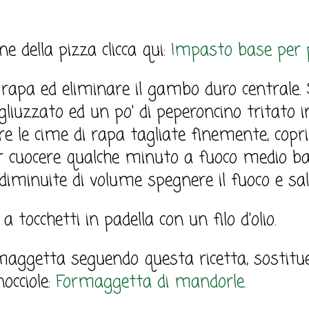
e della pizza clicca qui:
Impasto base per 
 rapa ed eliminare il gambo duro centrale.
agliuzzato ed un po' di peperoncino tritato in
re le cime di rapa tagliate finemente, copr
ar cuocere qualche minuto a fuoco medio b
iminuite di volume spegnere il fuoco e sa
a tocchetti in padella con un filo d'olio.
maggetta seguendo questa ricetta, sostitu
occiole:
Formaggetta di mandorle.