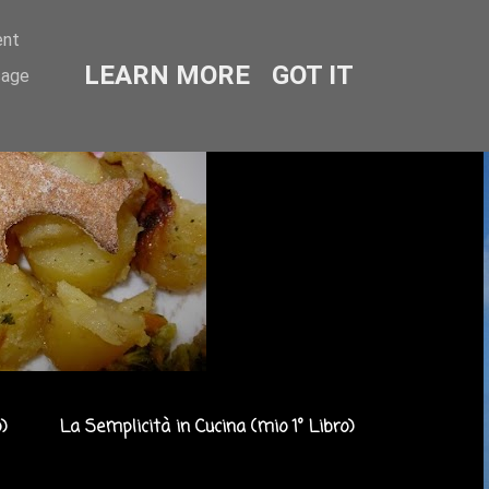
ent
LEARN MORE
GOT IT
sage
)
La Semplicità in Cucina (mio 1° Libro)