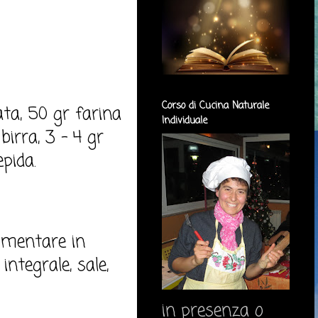
Corso di Cucina Naturale
ata, 50 gr farina
Individuale
birra, 3 - 4 gr
epida.
limentare in
integrale, sale,
in presenza o