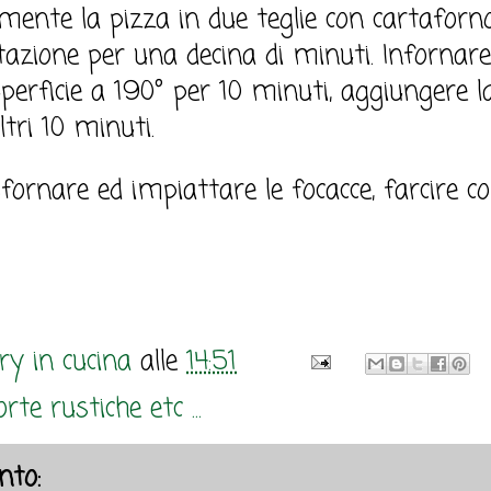
mente la pizza in due teglie con cartaforno
vitazione per una decina di minuti. Inforna
 superficie a 190° per 10 minuti, aggiungere
tri 10 minuti.
ornare ed impiattare le focacce, farcire c
y in cucina
alle
14:51
rte rustiche etc ...
to: