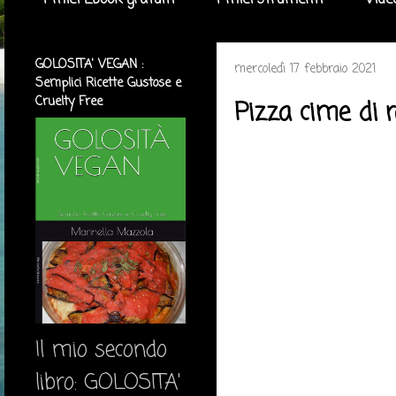
I miei Ebook gratuiti
I miei strumenti
Vide
GOLOSITA' VEGAN :
mercoledì 17 febbraio 2021
Semplici Ricette Gustose e
Cruelty Free
Pizza cime di r
Il mio secondo
libro: GOLOSITA'