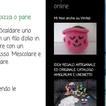
online
pizza o pane
.
Mi trovi anche su Vinted
 Scaldare uno
 un filo d'olio in
ire con un
asso. Mescolare e
lare.
IDEA REGALO ARTIGIANALE
ED ORIGINALE: CATALOGO
AMIGURUMI E UNCINETTO
endo le