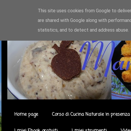
This site uses cookies from Google to deliver
are shared with Google along with performanc
statistics, and to detect and address abuse.
Home page
Corso di Cucina Naturale in presenza 