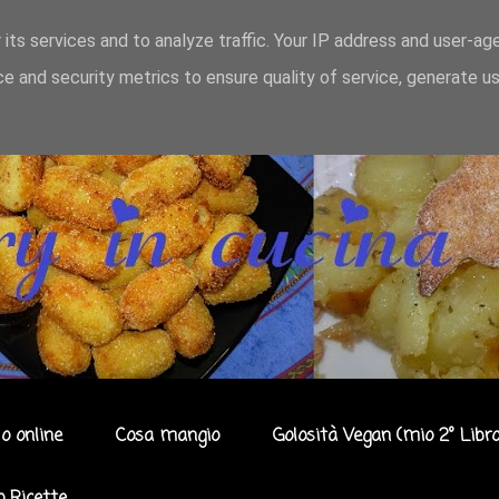
 its services and to analyze traffic. Your IP address and user-ag
e and security metrics to ensure quality of service, generate u
o online
Cosa mangio
Golosità Vegan (mio 2° Libro