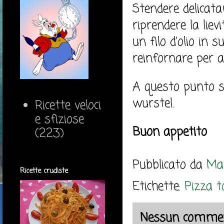
Stendere delicata
riprendere la lie
un filo d'olio in
reinfornare per al
A questo punto sf
wurstel.
Ricette veloci
e sfiziose
Buon appetito
(223)
Pubblicato da
Mar
Ricette crudiste
Etichette:
Pizza to
Nessun commen