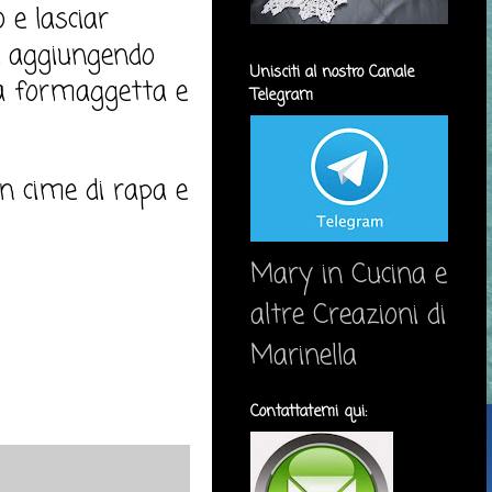
 e lasciar
re aggiungendo
Unisciti al nostro Canale
 la formaggetta e
Telegram
on cime di rapa e
Mary in Cucina e
altre Creazioni di
Marinella
Contattatemi qui: