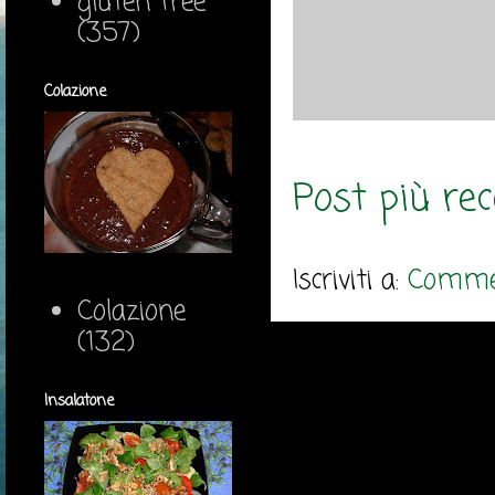
gluten free
(357)
Colazione
Post più re
Iscriviti a:
Commen
Colazione
(132)
Insalatone