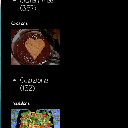
gluten free
(357)
Colazione
Colazione
(132)
Insalatone