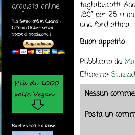
tagliabiscotti. A
acquista online
180° per 25 minut
"La Semplicità in Cucina" :
una forchettina.
Compra Online senza
spese di spedizione !
Buon appetito
Pubblicato da
Mar
Etichette:
Stuzzic
Nessun commen
Posta un comm
Ricette veloci e sfiziose