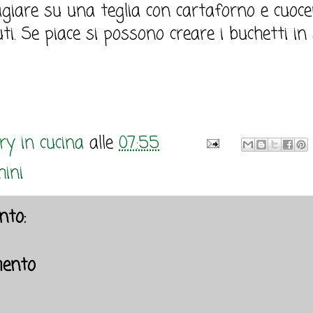
dagiare su una teglia con cartaforno e cuoce
i. Se piace si possono creare i buchetti in 
y in cucina
alle
07:55
hini
to:
ento