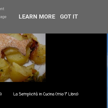
ent
LEARN MORE
GOT IT
sage
)
La Semplicità in Cucina (mio 1° Libro)