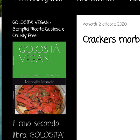
I miei Ebook gratuiti
I miei strumenti
Vide
GOLOSITA' VEGAN :
venerdì 2 ottobre 2020
Semplici Ricette Gustose e
Cruelty Free
Crackers morbi
Il mio secondo
libro: GOLOSITA'