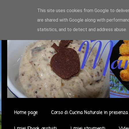
This site uses cookies from Google to deliver
are shared with Google along with performanc
statistics, and to detect and address abuse.
Home page
Corso di Cucina Naturale in presenza 