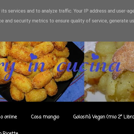
 its services and to analyze traffic. Your IP address and user-ag
e and security metrics to ensure quality of service, generate u
o online
Cosa mangio
Golosità Vegan (mio 2° Libro