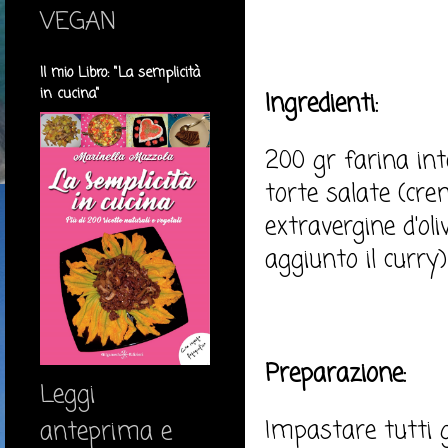
VEGAN
Il mio Libro: "La semplicità
in cucina"
Ingredienti:
200 gr farina int
torte salate (crem
extravergine d'oli
aggiunto il curry)
Preparazione:
Leggi
Impastare tutti gl
anteprima e