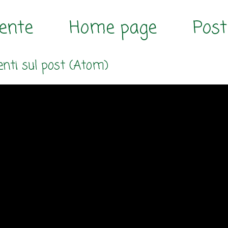
cente
Home page
Post
ti sul post (Atom)