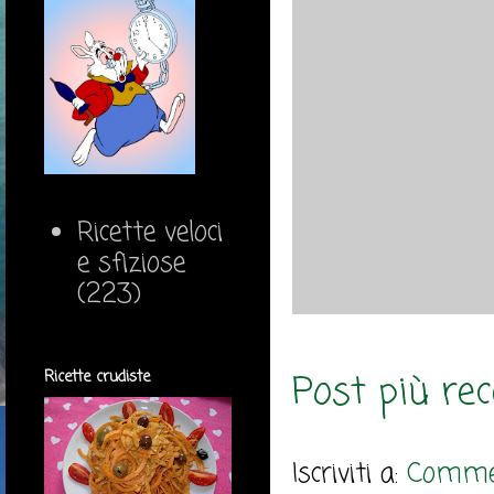
Ricette veloci
e sfiziose
(223)
Post più re
Ricette crudiste
Iscriviti a:
Commen