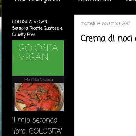
I miei Ebook gratuiti
I miei strumenti
Vide
GOLOSITA' VEGAN :
martedì 14 novembre 2017
Semplici Ricette Gustose e
Cruelty Free
Crema di noci
Il mio secondo
libro: GOLOSITA'