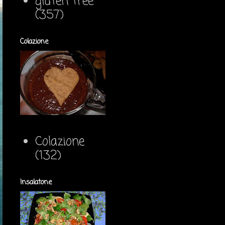
gluten free
(357)
Colazione
Colazione
(132)
Insalatone