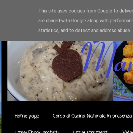
This site uses cookies from Google to deliver
are shared with Google along with performanc
statistics, and to detect and address abuse.
Home page
Corso di Cucina Naturale in presenza 