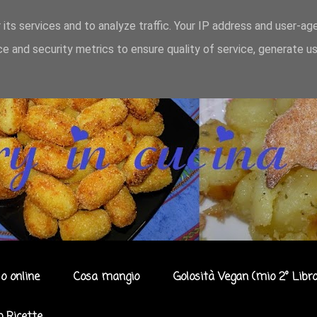
 its services and to analyze traffic. Your IP address and user-ag
e and security metrics to ensure quality of service, generate u
o online
Cosa mangio
Golosità Vegan (mio 2° Libro