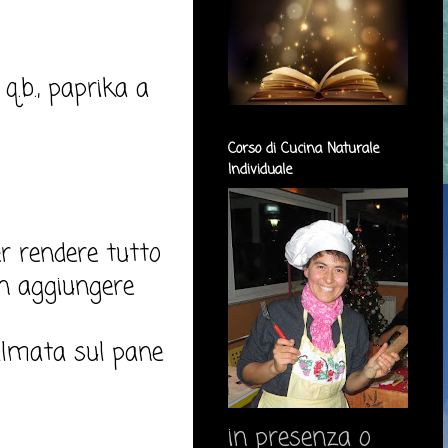
q.b., paprika a
Corso di Cucina Naturale
Individuale
r rendere tutto
on aggiungere
palmata sul pane
in presenza o