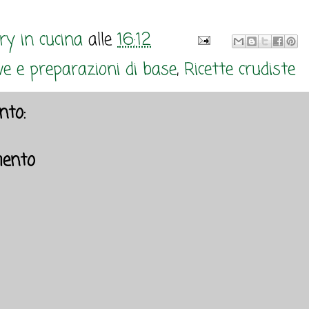
y in cucina
alle
16:12
e e preparazioni di base
,
Ricette crudiste
to:
ento