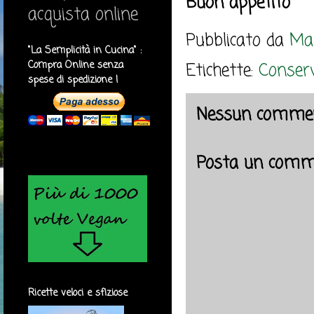
Buon appetito
acquista online
Pubblicato da
Mar
"La Semplicità in Cucina" :
Compra Online senza
Etichette:
Conserv
spese di spedizione !
Nessun commen
Posta un comm
Ricette veloci e sfiziose