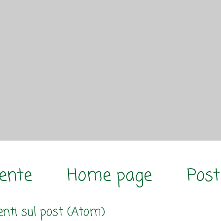
cente
Home page
Post
ti sul post (Atom)