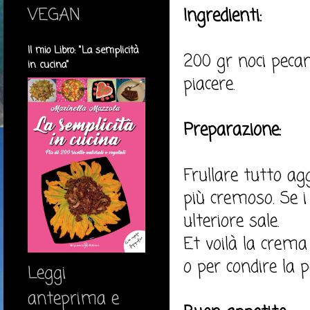
VEGAN
Ingredienti:
Il mio Libro: "La semplicità
200 gr noci pecan,
in cucina"
piacere.
Preparazione:
Frullare tutto a
più cremoso. Se 
ulteriore sale.
Et voilà la crema
o per condire la p
Leggi
anteprima e