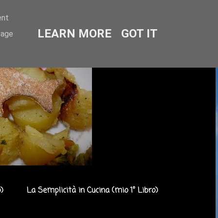
ent
LEARN MORE
GOT IT
sage
)
La Semplicità in Cucina (mio 1° Libro)