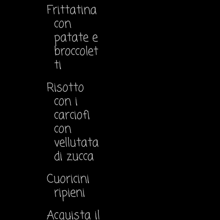
Frittatina
con
patate e
broccolet
ti
Risotto
con i
carciofi
con
vellutata
di zucca
Cuoricini
ripieni
Acquista il