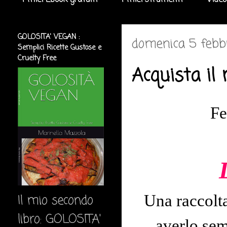
I miei Ebook gratuiti
I miei strumenti
Video
GOLOSITA' VEGAN :
domenica 5 febb
Semplici Ricette Gustose e
Cruelty Free
Acquista il 
Fe
Il mio secondo
Una raccolta
libro: GOLOSITA'
averlo sem