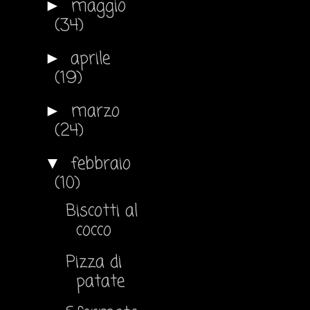
maggio
►
(34)
aprile
►
(19)
marzo
►
(24)
febbraio
▼
(10)
Biscotti al
cocco
Pizza di
patate