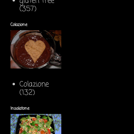
gluten free
(357)
Colazione
Colazione
(132)
Insalatone