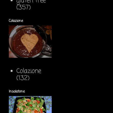
gluten free
(357)
Colazione
Colazione
(132)
Insalatone