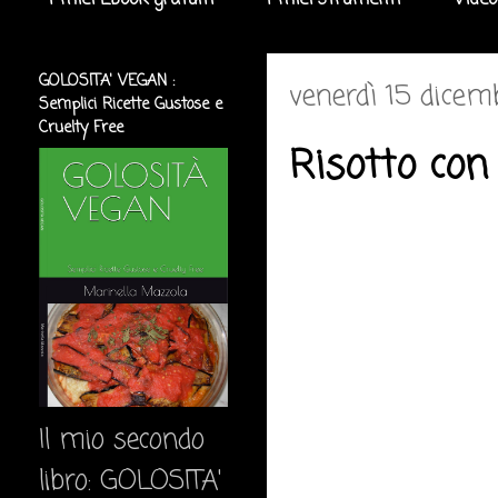
I miei Ebook gratuiti
I miei strumenti
Video
GOLOSITA' VEGAN :
venerdì 15 dice
Semplici Ricette Gustose e
Cruelty Free
Risotto con 
Il mio secondo
libro: GOLOSITA'