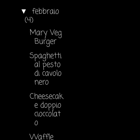
febbraio
▼
(4)
Mary Veg
Burger
Spaghetti
al pesto
di cavolo
nero
Cheesecak
e doppio
cioccolat
o
Waffle