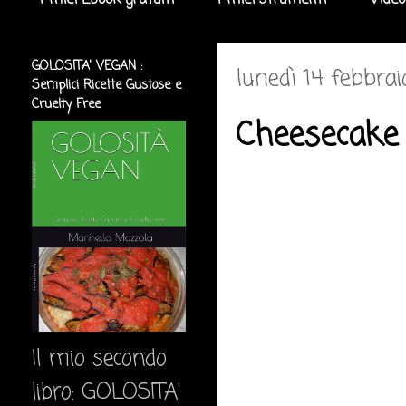
I miei Ebook gratuiti
I miei strumenti
Video
GOLOSITA' VEGAN :
lunedì 14 febbra
Semplici Ricette Gustose e
Cruelty Free
Cheesecake 
Il mio secondo
libro: GOLOSITA'