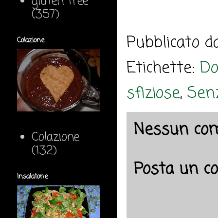
gluten free
(357)
Pubblicato 
Colazione
Etichette:
Do
sfiziose
,
Senz
Nessun co
Colazione
(132)
Posta un 
Insalatone