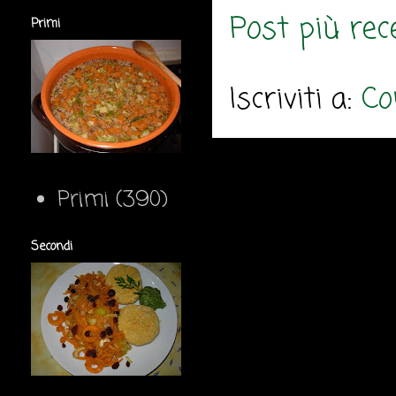
Post più rec
Primi
Iscriviti a:
Co
Primi
(390)
Secondi