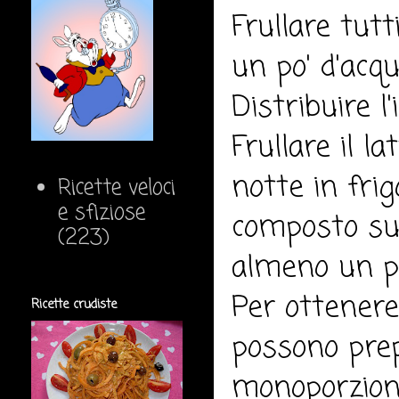
Frullare tutt
un po' d'acq
Distribuire l
Frullare il l
notte in frig
Ricette veloci
e sfiziose
composto sull
(223)
almeno un pa
Per ottenere 
Ricette crudiste
possono prep
monoporzione