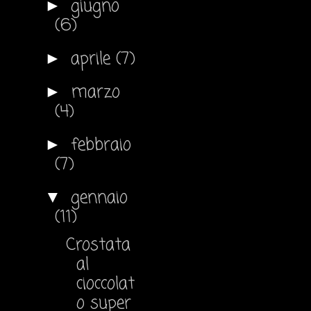
giugno
►
(6)
aprile
(7)
►
marzo
►
(4)
febbraio
►
(7)
gennaio
▼
(11)
Crostata
al
cioccolat
o super