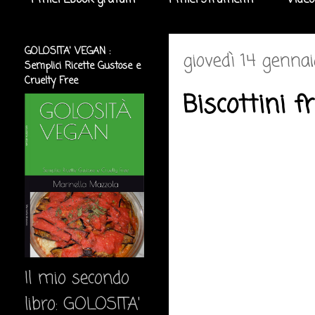
I miei Ebook gratuiti
I miei strumenti
Video
GOLOSITA' VEGAN :
giovedì 14 genna
Semplici Ricette Gustose e
Cruelty Free
Biscottini f
Il mio secondo
libro: GOLOSITA'