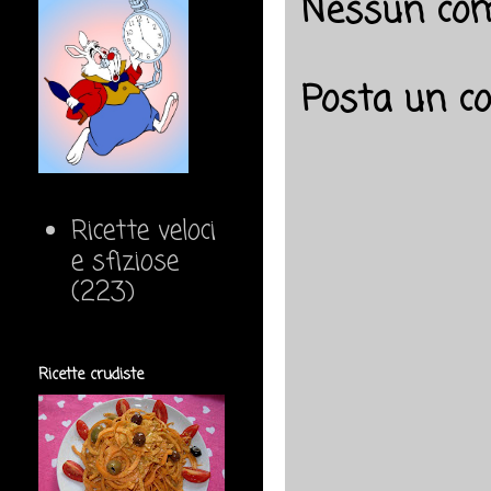
Nessun co
Posta un 
Ricette veloci
e sfiziose
(223)
Ricette crudiste