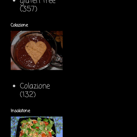
gluten free
(357)
Colazione
Colazione
(132)
Insalatone