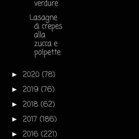
verdure
Lasagne
di crepes
alla
zucca e
polpette
2020
(78)
►
2019
(76)
►
2018
(62)
►
2017
(186)
►
2016
(221)
►