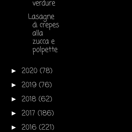
verdure
Lasagne
di crepes
alla
zucca e
polpette
2020
(78)
►
2019
(76)
►
2018
(62)
►
2017
(186)
►
2016
(221)
►