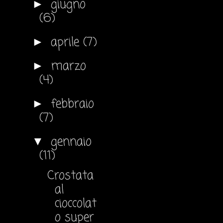
giugno
►
(6)
aprile
(7)
►
marzo
►
(4)
febbraio
►
(7)
gennaio
▼
(11)
Crostata
al
cioccolat
o super