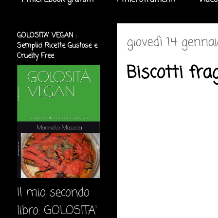
I miei Ebook gratuiti
I miei strumenti
Video
GOLOSITA' VEGAN :
giovedì 14 genna
Semplici Ricette Gustose e
Cruelty Free
Biscotti fra
Il mio secondo
libro: GOLOSITA'