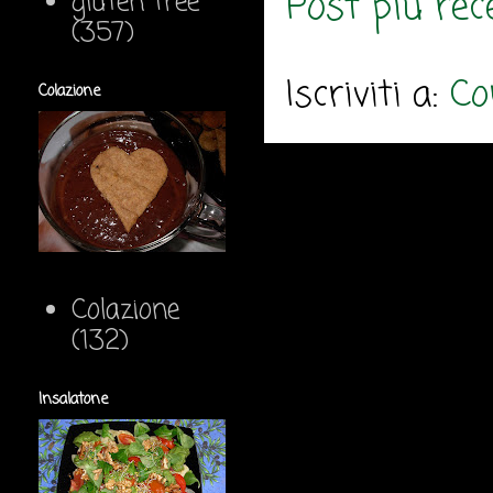
Post più rec
gluten free
(357)
Iscriviti a:
Co
Colazione
Colazione
(132)
Insalatone