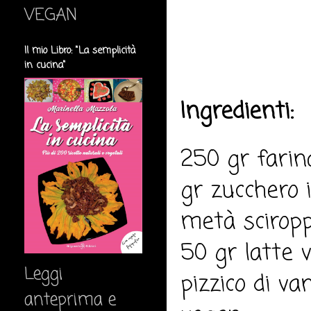
VEGAN
Il mio Libro: "La semplicità
in cucina"
Ingredienti:
250 gr farin
gr zucchero 
metà sciroppo
50 gr latte v
Leggi
pizzico di va
anteprima e