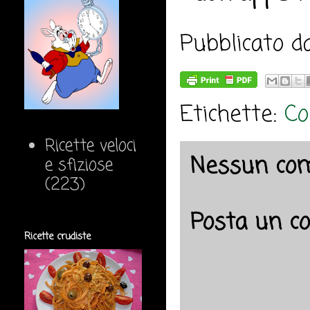
Pubblicato 
Etichette:
Co
Ricette veloci
Nessun co
e sfiziose
(223)
Posta un 
Ricette crudiste