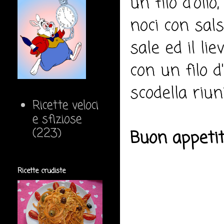
un filo d'olio
noci con sals
sale ed il li
con un filo d
scodella riun
Ricette veloci
e sfiziose
(223)
Buon appeti
Ricette crudiste