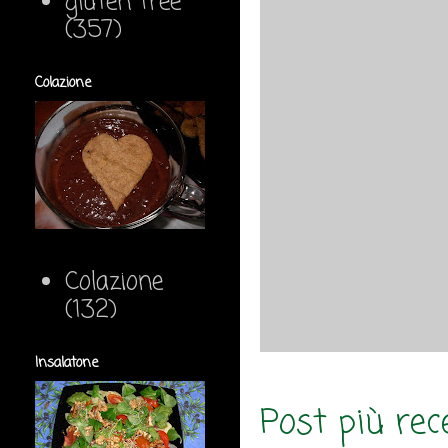
gluten free
(357)
Colazione
Colazione
(132)
Insalatone
Post più rec