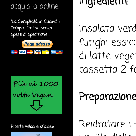
Ingredienti:
acquista online
"La Semplicità in Cucina" :
insalata verd
Compra Online senza
spese di spedizione !
funghi essicca
di latte vege
cassetta 2 fe
Preparazione
Reidratare i 
Ricette veloci e sfiziose