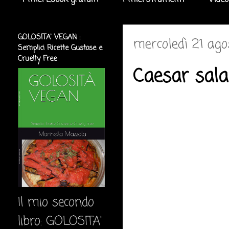
I miei Ebook gratuiti
I miei strumenti
Video
GOLOSITA' VEGAN :
mercoledì 21 ag
Semplici Ricette Gustose e
Cruelty Free
Caesar sala
Il mio secondo
libro: GOLOSITA'