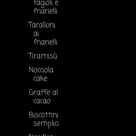
fagioli e
friarielli
Taralloni
ai
friarielli
Tiramisù
Nocciola
cake
Graffe al
cacao
Biscottini
semplici