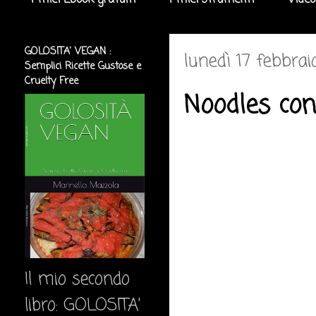
I miei Ebook gratuiti
I miei strumenti
Video
GOLOSITA' VEGAN :
lunedì 17 febbra
Semplici Ricette Gustose e
Cruelty Free
Noodles con
Il mio secondo
libro: GOLOSITA'