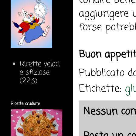
condire bene
aggiungere un
forse potreb
Buon appeti
Ricette veloci
Pubblicato 
e sfiziose
(223)
Etichette:
gl
Ricette crudiste
Nessun co