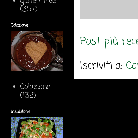
gluten free
(357)
Colazione
Post più rec
Iscriviti a:
Co
Colazione
(132)
Insalatone