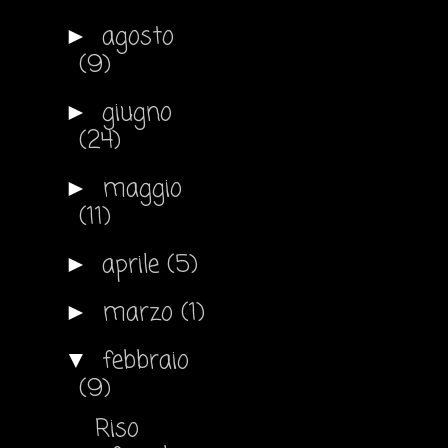
agosto
►
(9)
giugno
►
(24)
maggio
►
(11)
aprile
(5)
►
marzo
(1)
►
febbraio
▼
(9)
Riso