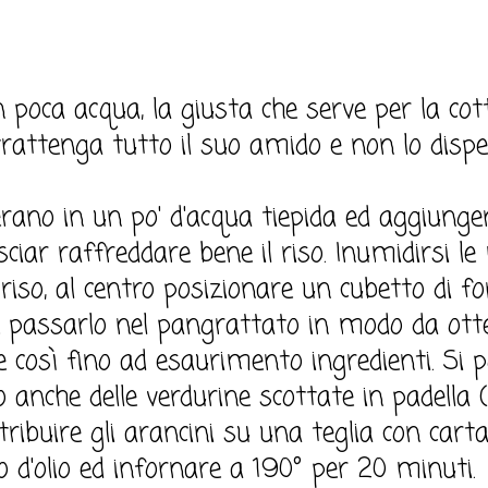
n poca acqua, la giusta che serve per la cott
trattenga tutto il suo amido e non lo dispe
ferano in un po' d'acqua tiepida ed aggiunger
asciar raffreddare bene il riso. Inumidirsi 
riso, al centro posizionare un cubetto di f
o e passarlo nel pangrattato in modo da ot
re così fino ad esaurimento ingredienti. Si
 anche delle verdurine scottate in padella (
stribuire gli arancini su una teglia con cart
o d'olio ed infornare a 190° per 20 minuti.