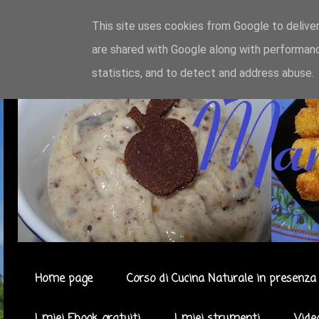
This site uses cookies from Google to deliver
are shared with Google along with performanc
statistics, and to detect and address abuse.
Home page
Corso di Cucina Naturale in presenza 