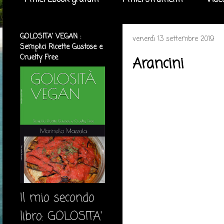
I miei Ebook gratuiti
I miei strumenti
Vide
GOLOSITA' VEGAN :
venerdì 13 settembre 2019
Semplici Ricette Gustose e
Cruelty Free
Arancini
Il mio secondo
libro: GOLOSITA'