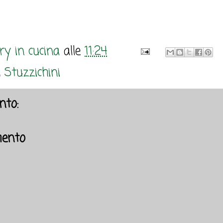
y in cucina
alle
11:24
,
Stuzzichini
to:
ento