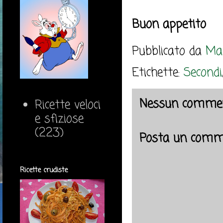
Buon appetito
Pubblicato da
Mar
Etichette:
Secondi
Nessun commen
Ricette veloci
e sfiziose
(223)
Posta un comm
Ricette crudiste