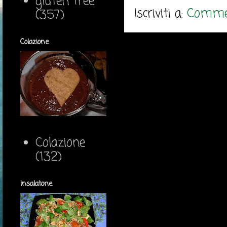
gluten free
Iscriviti a:
Commen
(357)
Colazione
Colazione
(132)
Insalatone