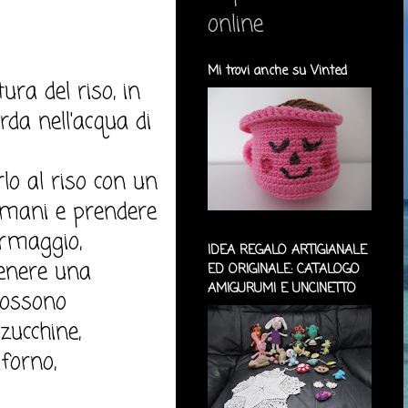
online
Mi trovi anche su Vinted
ura del riso, in
rda nell'acqua di
lo al riso con un
le mani e prendere
ormaggio,
IDEA REGALO ARTIGIANALE
tenere una
ED ORIGINALE: CATALOGO
AMIGURUMI E UNCINETTO
 possono
zucchine,
aforno,