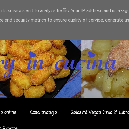
 its services and to analyze traffic. Your IP address and user-ag
e and security metrics to ensure quality of service, generate u
o online
Cosa mangio
Golosità Vegan (mio 2° Libro