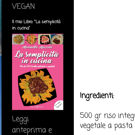
VEGAN
Il mio Libro: "La semplicità
in cucina"
Ingredienti:
500 gr riso integ
Leggi
vegetale a pasta 
anteprima e