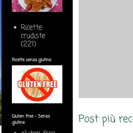
Ricette
crudiste
(221)
Ricette senza glutine
Post più re
Gluten free - Senza
glutine