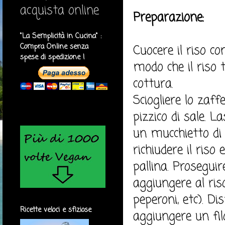
acquista online
Preparazione:
"La Semplicità in Cucina" :
Compra Online senza
Cuocere il riso co
spese di spedizione !
modo che il riso 
cottura.
Sciogliere lo zaf
pizzico di sale. L
un mucchietto di 
richiudere il ris
pallina. Prosegui
aggiungere al riso
peperoni, etc). Di
Ricette veloci e sfiziose
aggiungere un fil