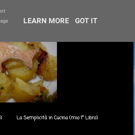
ent
LEARN MORE
GOT IT
sage
)
La Semplicità in Cucina (mio 1° Libro)