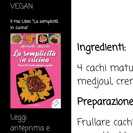
VEGAN
Il mio Libro: "La semplicità
in cucina"
Ingredienti:
4 cachi matur
medjoul, cre
Preparazione
Leggi
Frullare cach
anteprima e