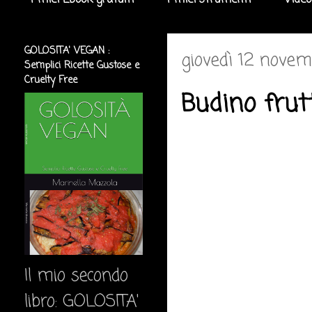
I miei Ebook gratuiti
I miei strumenti
Video
GOLOSITA' VEGAN :
giovedì 12 nove
Semplici Ricette Gustose e
Cruelty Free
Budino frut
Il mio secondo
libro: GOLOSITA'