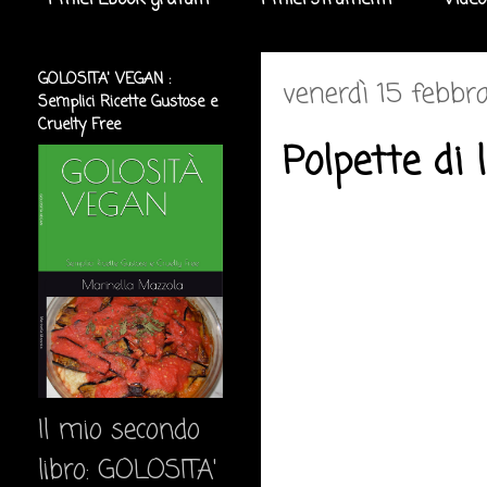
I miei Ebook gratuiti
I miei strumenti
Video
GOLOSITA' VEGAN :
venerdì 15 febbr
Semplici Ricette Gustose e
Cruelty Free
Polpette di 
Il mio secondo
libro: GOLOSITA'