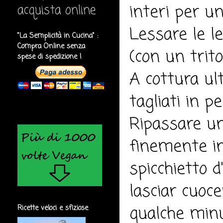
interi per un
acquista online
Lessare le l
"La Semplicità in Cucina" :
Compra Online senza
(con un trito
spese di spedizione !
A cottura ul
tagliati in p
Ripassare un
finemente in
spicchietto d
lasciar cuoc
qualche minu
Ricette veloci e sfiziose