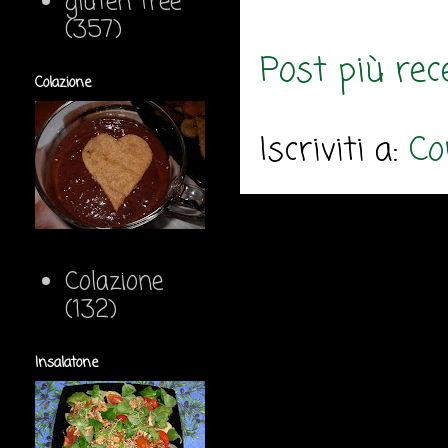
gluten free
(357)
Post più rec
Colazione
Iscriviti a:
Co
Colazione
(132)
Insalatone