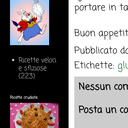
portare in ta
Buon appeti
Pubblicato 
Ricette veloci
Etichette:
gl
e sfiziose
(223)
Nessun co
Ricette crudiste
Posta un 