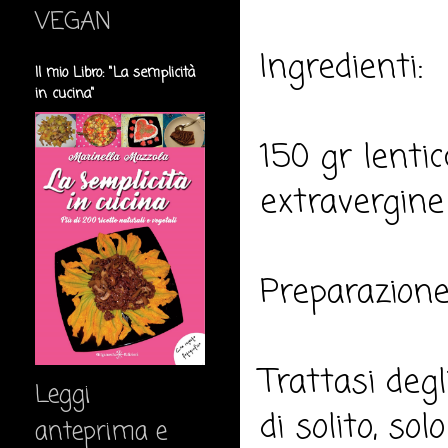
VEGAN
Ingredienti:
Il mio Libro: "La semplicità
in cucina"
150 gr lentic
extravergine 
Preparazione
Trattasi degl
Leggi
di solito, s
anteprima e