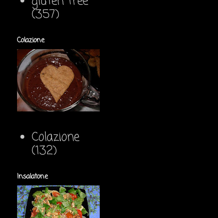
gluten free
(357)
Colazione
Colazione
(132)
Insalatone