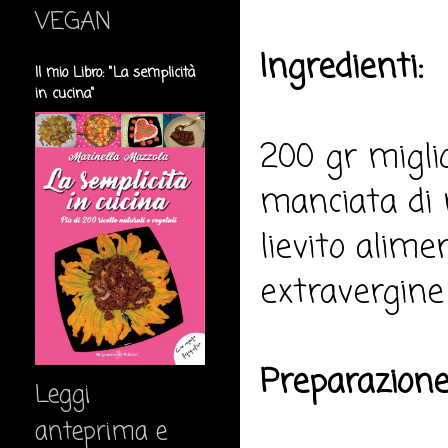
VEGAN
Ingredienti:
Il mio Libro: "La semplicità
in cucina"
200 gr migli
manciata di m
lievito alimen
extravergine 
Preparazione
Leggi
anteprima e