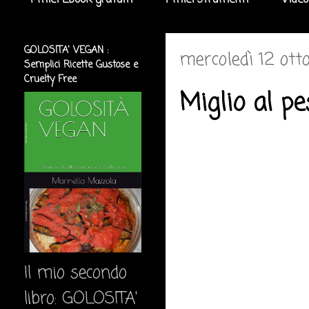
I miei Ebook gratuiti
I miei strumenti
Video
GOLOSITA' VEGAN :
mercoledì 12 ott
Semplici Ricette Gustose e
Cruelty Free
Miglio al pe
Il mio secondo
libro: GOLOSITA'