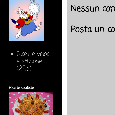
Nessun co
Posta un 
Ricette veloci
e sfiziose
(223)
Ricette crudiste