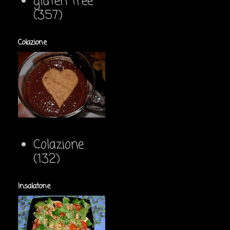
gluten free
(357)
Colazione
Colazione
(132)
Insalatone