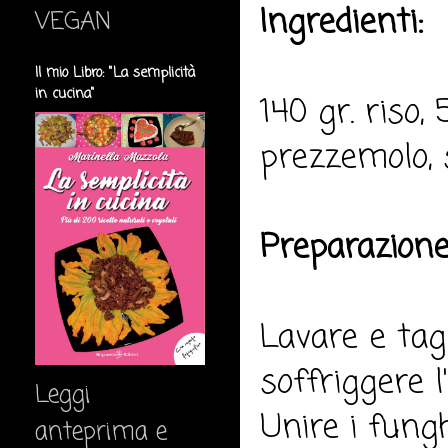
Ingredienti:
VEGAN
Il mio Libro: "La semplicità
in cucina"
140 gr. riso, 
prezzemolo, s
Preparazione
Lavare e tagl
soffriggere l
Leggi
Unire i fungh
anteprima e