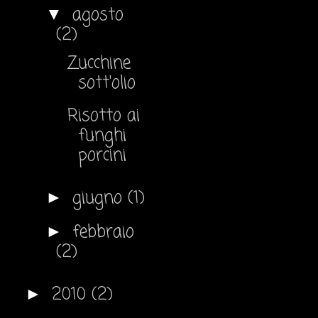
agosto
▼
(2)
Zucchine
sott'olio
Risotto ai
funghi
porcini
giugno
(1)
►
febbraio
►
(2)
2010
(2)
►