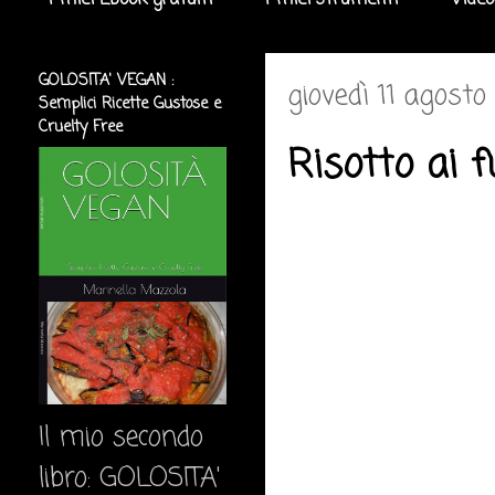
I miei Ebook gratuiti
I miei strumenti
Video
GOLOSITA' VEGAN :
giovedì 11 agosto
Semplici Ricette Gustose e
Cruelty Free
Risotto ai f
Il mio secondo
libro: GOLOSITA'