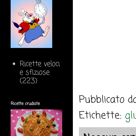
Ricette veloci
e sfiziose
(223)
Pubblicato 
Ricette crudiste
Etichette:
gl