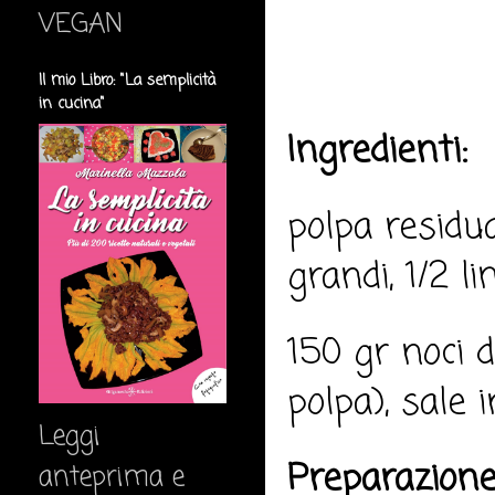
VEGAN
Il mio Libro: "La semplicità
in cucina"
Ingredienti:
polpa residua
grandi, 1/2 l
150 gr noci 
polpa), sale i
Leggi
Preparazione
anteprima e