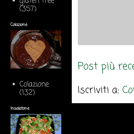
gluten free
(357)
Colazione
Post più rec
Colazione
Iscriviti a:
Co
(132)
Insalatone