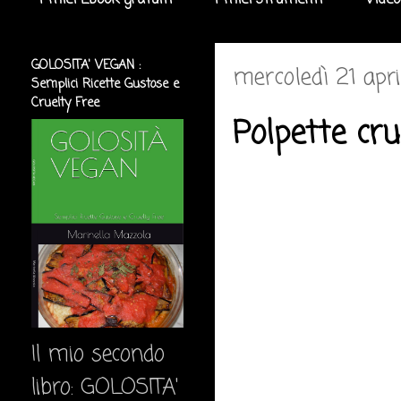
I miei Ebook gratuiti
I miei strumenti
Video
GOLOSITA' VEGAN :
mercoledì 21 apr
Semplici Ricette Gustose e
Cruelty Free
Polpette cru
Il mio secondo
libro: GOLOSITA'